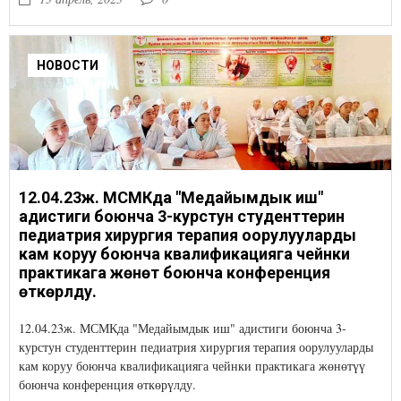
НОВОСТИ
12.04.23ж. МСМКда "Медайымдык иш"
адистиги боюнча 3-курстун студенттерин
педиатрия хирургия терапия оорулууларды
кам коруу боюнча квалификацияга чейнки
практикага жөнөтүү боюнча конференция
өткөрүлду.
12.04.23ж. МСМКда "Медайымдык иш" адистиги боюнча 3-
курстун студенттерин педиатрия хирургия терапия оорулууларды
кам коруу боюнча квалификацияга чейнки практикага жөнөтүү
боюнча конференция өткөрүлду.