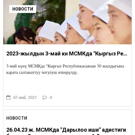
НОВОСТИ
2023-жылдын 3-май күнү МСМКда "Кыргыз Республикасынын 30 жылдыгына карата салтанаттуу чогулуш өткөрүлдү.
3-май күнү МСМКда "Кыргыз Республикасынын 30 жылдыгына
карата салтанаттуу чогулуш өткөрүлдү.
03 май, 2023
0
НОВОСТИ
26.04.23 ж. МСМКда "Дарылоо иши" адистиги