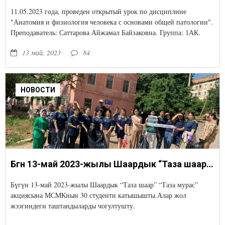
11.05.2023 года, проведен открытый урок по дисциплине
"Анатомия и физиология человека с основами общей патологии".
Преподаватель: Саттарова Айжамал Байзаковна. Группа: 1АК.
13 май, 2023
84
НОВОСТИ
Бүгүн 13-май 2023-жылы Шаардык “Таза шаар” “Таза мурас” акциясына МСМКнын 30 студенти катышышты. Алар жол жээгиндеги таштандыларды чогултушту.
Бүгүн 13-май 2023-жылы Шаардык “Таза шаар” “Таза мурас”
акциясына МСМКнын 30 студенти катышышты.Алар жол
жээгиндеги таштандыларды чогултушту.