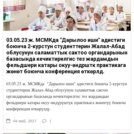
03.05.23 ж. МСМКда "Дарылоо иши" адистиги
боюнча 2-курстун студенттерин Жалал-Абад
облусунун саламаттык сактоо органдарынын
базасында кечиктирилгис тез жардамдын
фельдшери катары окуу-өндүрүштүк практикага
жөнөтүү боюнча конференция өткөрүлдү.
03.05.23 ж. МСМКда "Дарылоо иши" адистиги боюнча 2-курстун
студенттерин Жалал-Абад облусунун саламаттык сактоо
органдарынын базасында кечиктирилгис тез жардамдын
фельдшери катары окуу-өндүрүштүк практикага жөнөтүү боюнча
конференция өткөрүлдү.
04 май, 2023
1