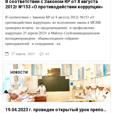
В соответствии с Законом КР от 8 августа
2012г №153 «О противодействии коррупции»
В соответствии с Законом КР от 8 августа 2012г №153 «О
противодействии коррупции» во исполнении закона в МСМК
проведена встреча по предупреждению и профилактике
коррупции 25 апреля 2023г в Майлуу-Сууйскоммедицинском
колледжепроведено общеколледжное собрание
преподавателей и сотрудников : на
27 апрель, 2023
61
НОВОСТИ
19.04.2023 г. проведен открытый урок преподавателем Жакыбовой Б.А. по дисциплине: «Фармакология», 2 часовое практическое занятие на тему: «Противоглистные средства» со студентами 1 курса 1 подгруппы по специальности «Лечебное дело»