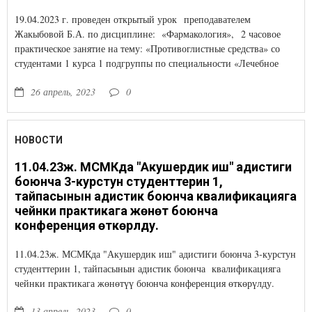
19.04.2023 г. проведен открытый урок преподавателем
Жакыбовой Б.А. по дисциплине: «Фармакология», 2 часовое
практическое занятие на тему: «Противоглистные средства» со
студентами 1 курса 1 подгруппы по специальности «Лечебное
дело»
26 апрель, 2023
0
НОВОСТИ
11.04.23ж. МСМКда "Акушердик иш" адистиги
боюнча 3-курстун студенттерин 1,
тайпасынын адистик боюнча квалификацияга
чейнки практикага жөнөтүү боюнча
конференция өткөрүлду.
11.04.23ж. МСМКда "Акушердик иш" адистиги боюнча 3-курстун
студенттерин 1, тайпасынын адистик боюнча квалификацияга
чейнки практикага жөнөтүү боюнча конференция өткөрүлду.
13 апрель, 2023
0