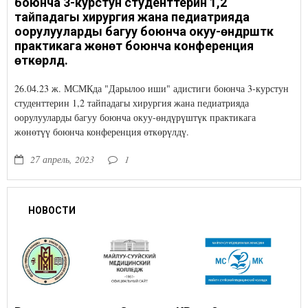
боюнча 3-курстун студенттерин 1,2
тайпадагы хирургия жана педиатрияда
оорулууларды багуу боюнча окуу-өндүрүштүк
практикага жөнөтүү боюнча конференция
өткөрүлдү.
26.04.23 ж. МСМКда "Дарылоо иши" адистиги боюнча 3-курстун
студенттерин 1,2 тайпадагы хирургия жана педиатрияда
оорулууларды багуу боюнча окуу-өндүрүштүк практикага
жөнөтүү боюнча конференция өткөрүлдү.
27 апрель, 2023
1
НОВОСТИ