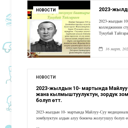
НОВОСТИ
2023-жылдын 10
колледжинин ст
Тукубай Тайгара
16 март, 20
НОВОСТИ
2023-жылдын 10- мартында Майлуу-
жана кылмыштуулуктун, зордук зом
болуп өттү.
2023-жылдын 10- мартында Майлуу-Суу медициналы
зомбулуктун алдын алуу боюнча жолугушуу болуп ө