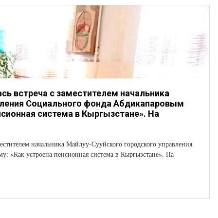
ась встреча с заместителем начальника
вления Социального фонда Абдикапаровым
нсионная система в Кыргызстане». На
аместителем начальника Майлуу-Сууйского городского управления
у: «Как устроена пенсионная система в Кыргызстане». На