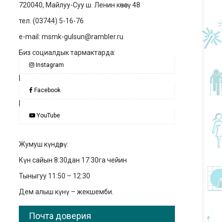
720040, Майлуу-Суу ш. Ленин көчөсү 48
тел. (03744) 5-16-76
e-mail: msmk-gulsun@rambler.ru
Биз социалдык тармактарда:
Instagram
|
Facebook
|
YouTube
Жумуш күндөрү:
Күн сайын 8:30дан 17:30га чейин
Тыныгуу 11:50 – 12:30
Дем алыш күнү – жекшемби.
Почта доверия