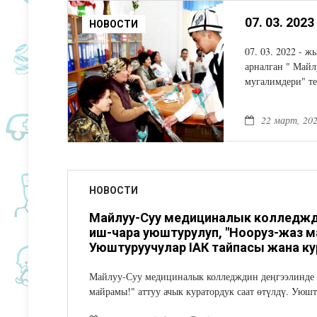
НОВОСТИ
07. 03. 2022 - 
арналган " Майл
мугалимдери" те
22 март, 20
НОВОСТИ
Майлуу-Суу медициналык колледжд
иш-чара уюштурулуп, "Нооруз-жаз ма
Уюштуруучулар IАК тайпасы жана ку
Майлуу-Суу медициналык колледждин деңгээлинде 
майрамы!" аттуу ачык куратордук саат өтүлдү. Уюш