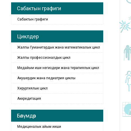
Сабактын графиги
Сабактын графиги
Циклдер
Жалпы Гуманитардык жана математикалык цикл
Жалпы профессионалдык цикл
Медайым иши негиздери жана терапиялык цикл
Акушердик жана педиатрия циклы
Хирургиялык цикл
Аккредитация
Бөлүмдөр
Медициналык айым ииши