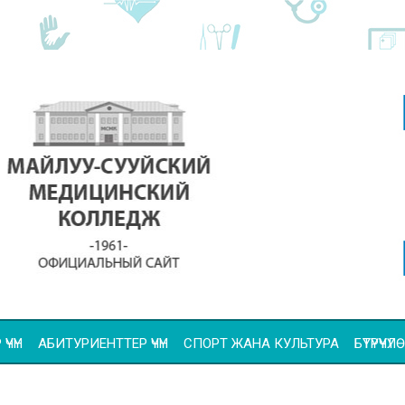
ҮЧҮН
АБИТУРИЕНТТЕР ҮЧҮН
СПОРТ ЖАНА КУЛЬТУРА
БҮТҮРҮҮ