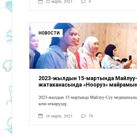
22 март, 2023
0
НОВОСТИ
2023-жылдын 15-мартында Майлуу
жатаканасында «Нооруз» майрамына 
2023-жылдын 15-мартында Майлуу-Суу медициналы
кече өткөрүлдү.
16 март, 2023
59