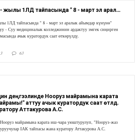
07. 03. 2023 - жылы 1ЛД тайпасында " 8 - март эл аралык айымдар күнүнө" арналган " Майлуу - Суу медициналык колледжинин ардактуу эмгек сиңирген мугалимдери" темасында ачык куратордук саат өткөрүлдү.
жылы 1ЛД тайпасында " 8 - март эл аралык айымдар күнүнө"
уу - Суу медициналык колледжинин ардактуу эмгек сиңирген
масында ачык куратордук саат өткөрүлдү.
23
63
ин деңгээлинде Нооруз майрамына карата
йрамы!" аттуу ачык куратордук саат өтүлдү.
ратору Аттакурова А.С.
Нооруз майрамына карата иш-чара уюштурулуп, "Нооруз-жаз
туруучулар IАК тайпасы жана куратору Аттакурова А.С.