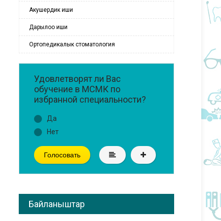
Акушердик иши
Дарылоо иши
Ортопедикалык стоматология
Удовлетворят ли Вас
обучение в МСМК по
избранной специальности?
Да
Нет
Голосовать
Байланыштар