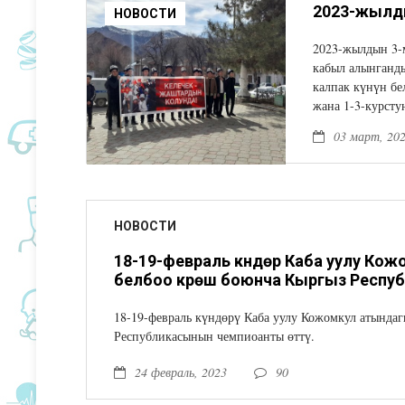
НОВОСТИ
2023-жылдын 3-
кабыл алынганд
калпак күнүн б
жана 1-3-курст
03 март, 20
НОВОСТИ
18-19-февраль күндөрү Каба уулу К
белбоо күрөшү боюнча Кыргыз Респу
18-19-февраль күндөрү Каба уулу Кожомкул атында
Республикасынын чемпиоанты өттү.
24 февраль, 2023
90