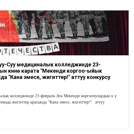
у-Суу медициналык колледжинде 23-
н күнүнө карата "Мекенди коргоо-ыйык
да "Кана эмесе, жигиттер!" аттуу конкурсу
лык колледжинде 23-февраль Ата Мекенди коргоочулардын к ү
темада жигиттер арасында "Кана эмесе, жигиттер!" аттуу