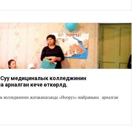
-Суу медициналык колледжинин
арналган кече өткөрүлдү.
к колледжинин жатаканасында «Нооруз» майрамына арналган