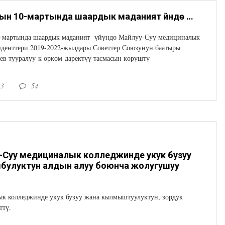
2023-жылдын 10-мартында шаардык маданият үйүндө Майлуу-Суу медициналык колледжинин студенттери 2019-2022-жылдары Советтер Союзунун баатыры Тукубай Тайгараев тууралуу көркөм-даректүү тасмасын көрүштү
-мартында шаардык маданият үйүндө Майлуу-Суу медициналык
уденттери 2019-2022-жылдары Советтер Союзунун баатыры
ев тууралуу к өркөм-даректүү тасмасын көрүштү
23
54
Суу медициналык колледжинде укук бузуу
булуктун алдын алуу боюнча жолугушуу
к колледжинде укук бузуу жана кылмыштуулуктун, зордук
ттү.