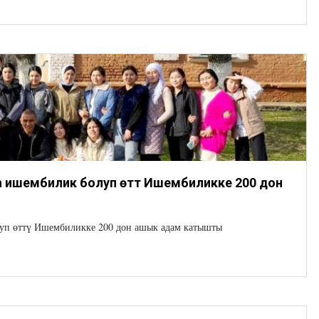
ишембилик болуп өттү Ишембиликке 200 дон
п өттү Ишембиликке 200 дон ашык адам катышты