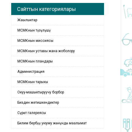
Сайттын категориялары
Жаңылыктар
МСМКнын түзүлүшү
МСМКнын миссиясы
МСМКнын уставы жана жоболору
МСМКнын пландары
Администрация
МСМКнын тарыхы
Окуу-машыктыруучу борбор
Биздин жетишкендиктер
Сүрөт галереясы
Билим бербүү уюуму жөнүндө маалымат