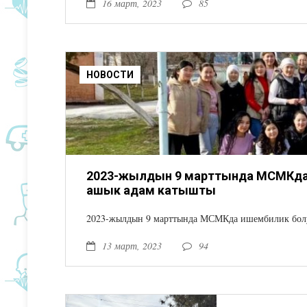
16 март, 2023
85
НОВОСТИ
2023-жылдын 9 марттында МСМКда 
ашык адам катышты
2023-жылдын 9 марттында МСМКда ишембилик болу
13 март, 2023
94