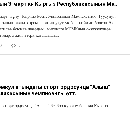
2023-жылдын 3-март күнү Кыргыз Республикасынын Мамлекеттик Туусунун кабыл алынгандыгынын жана кыргыз элинин улуттук баш кийими болгон Ак калпак күнүн белгилөө боюнча шаардык митингге МСМКнын окутуучулары жана 1-3-курстун мырза-жигиттери катышышты.
март күнү Кыргыз Республикасынын Мамлекеттик Туусунун
ыгынын жана кыргыз элинин улуттук баш кийими болгон Ак
елгилөө боюнча шаардык митингге МСМКнын окутуучулары
ун мырза-жигиттери катышышты.
23
1
ожомкул атындагы спорт ордосунда “Алыш”
бликасынын чемпиоанты өттү.
гы спорт ордосунда “Алыш” белбоо күрөшү боюнча Кыргыз