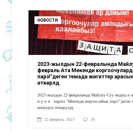
НОВОСТИ
2023-жылдын 22-февралында Майлу
февраль Ата Мекенди коргоочуларды
парз!"деген темада жигиттер арасын
өткөрүлдү.
2023-жылдын 22-февралында Майлуу-Суу медиц и на
н ү н ө карата "Мекенди коргоо-ыйык парз!"деген 
конкурсу өткөрүлдү.
22 февраль, 2023
58