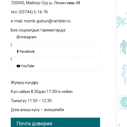
720040, Майлуу-Суу ш. Ленин көчөсү 48
тел. (03744) 5-16-76
e-mail: msmk-gulsun@rambler.ru
Биз социалдык тармактарда:
Instagram
|
Facebook
|
YouTube
Жумуш күндөрү:
Күн сайын 8:30дан 17:30га чейин
Тыныгуу 11:50 – 12:30
Дем алыш күнү – жекшемби.
Почта доверия