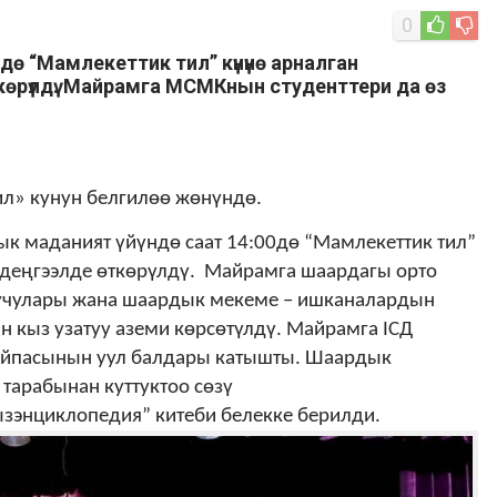
0
ө “Мамлекеттик тил” күнүнө арналган
өрүлдү. Майрамга МСМКнын студенттери да өз
л» кунун белгил
өө
ж
ө
н
ү
нд
ө.
аданият үйүндө саат 14:00дө “Мамлекеттик тил”
 деңгээлде өткөрүлдү. Майрамга шаардагы орто
уучулары жана шаардык мекеме – ишканалардын
 кыз узатуу аземи көрсөтүлдү. Майрамга IСД
тайпасынын уул балдары катышты. Шаардык
тарабынан куттуктоо сөзү
энциклопедия” китеби белекке берилди.