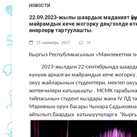
НОВОСТИ
22.09.2023-жылы шаардык маданият үйүнд
майрамдык кече жогорку деңгээлде өтк
өнөрлөрүн тартуулашты.
25 сентябрь, 2023
58
Кыргыз Республикасынын «Мамлекеттик ти
2023-жылдын 22-сентябрында шаардык м
күнүнө арналган майрамдык кече жогорку
окуу жайларынын студенттери, мектеп ок
жетекчилери катышышты . МСМК тарабынан
тайпасынын студент кыздары жана IV ЛД 
Мэриянын орун басары Чынара Садыковна 
айтылып,баардык катышуучуларга “Кыргыз