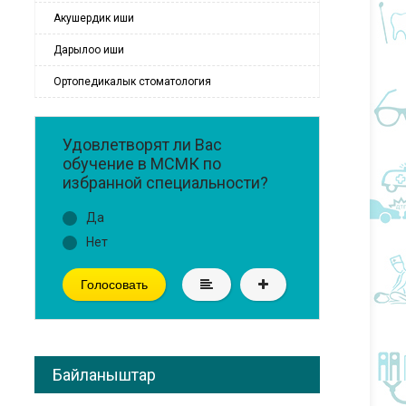
Акушердик иши
Дарылоо иши
Ортопедикалык стоматология
Удовлетворят ли Вас
обучение в МСМК по
избранной специальности?
Да
Нет
Голосовать
Байланыштар