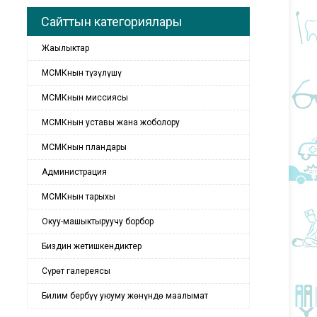
Сайттын категориялары
Жаңылыктар
МСМКнын түзүлүшү
МСМКнын миссиясы
МСМКнын уставы жана жоболору
МСМКнын пландары
Администрация
МСМКнын тарыхы
Окуу-машыктыруучу борбор
Биздин жетишкендиктер
Сүрөт галереясы
Билим бербүү уюуму жөнүндө маалымат