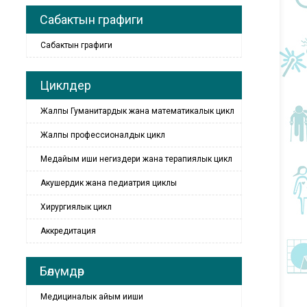
Сабактын графиги
Сабактын графиги
Циклдер
Жалпы Гуманитардык жана математикалык цикл
Жалпы профессионалдык цикл
Медайым иши негиздери жана терапиялык цикл
Акушердик жана педиатрия циклы
Хирургиялык цикл
Аккредитация
Бөлүмдөр
Медициналык айым ииши