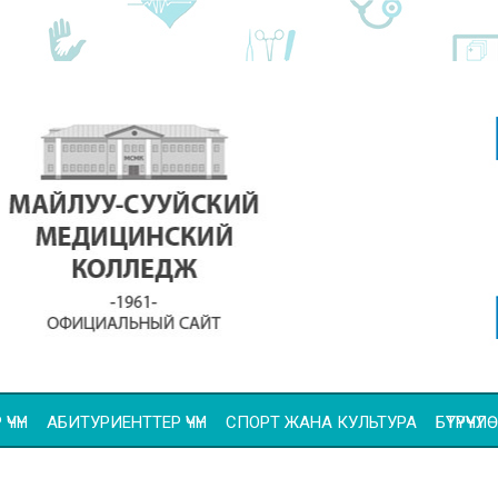
ҮЧҮН
АБИТУРИЕНТТЕР ҮЧҮН
СПОРТ ЖАНА КУЛЬТУРА
БҮТҮРҮҮ