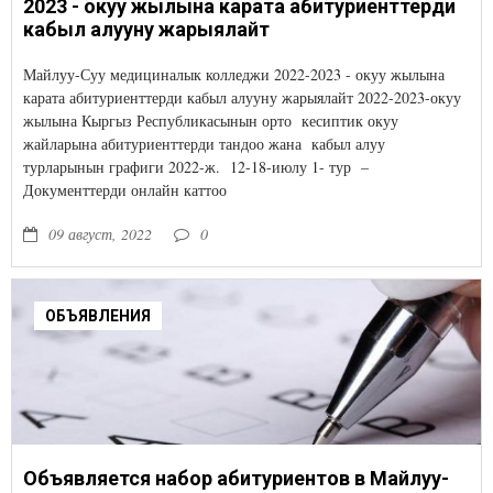
2023 - окуу жылына карата абитуриенттерди
кабыл алууну жарыялайт
Майлуу-Суу медициналык колледжи 2022-2023 - окуу жылына
карата абитуриенттерди кабыл алууну жарыялайт 2022-2023-окуу
жылына Кыргыз Республикасынын орто кесиптик окуу
жайларына абитуриенттерди тандоо жана кабыл алуу
турларынын графиги 2022-ж. 12-18-июлу 1- тур –
Документтерди онлайн каттоо
09 август, 2022
0
ОБЪЯВЛЕНИЯ
Объявляется набор абитуриентов в Майлуу-