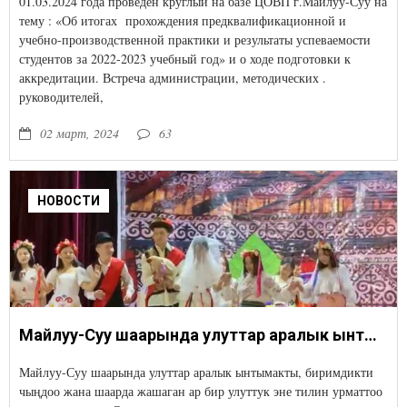
01.03.2024 года проведен круглый на базе ЦОВП г.Майлуу-Суу на
тему : «Об итогах прохождения предквалификационной и
учебно-производственной практики и результаты успеваемости
студентов за 2022-2023 учебный год» и о ходе подготовки к
аккредитации. Встреча администрации, методических .
руководителей,
02 март, 2024
63
НОВОСТИ
Майлуу-Суу шаарында улуттар аралык ынтымакты, биримдикти чыңдоо жана шаарда жашаган ар бир улуттук эне тилин урматтоо менен эл аралык Эне-тил күнүнө карата салтанаттуу кечеси өттү.
Майлуу-Суу шаарында улуттар аралык ынтымакты, биримдикти
чыңдоо жана шаарда жашаган ар бир улуттук эне тилин урматтоо