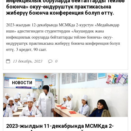
инфекциялык ооруларда бейтаптарды тейлөө
боюнча» окуу-өндүрүштүк практикасына
жиберүү боюнча конференция болуп өттү.
2023-жылдын 12-декабрында МСМКда 2-курстун «Медайымдар
иши» адистигиндеги студенттердин «Акушердик жана
инфекциялык ооруларда бейтаптарды тейлөө боюнча» окуу-
өндүрүштүк практикасына жиберүү боюнча конференция болуп
өттү. 3 кредит, 90 саат.
13 декабрь, 2023
0
НОВОСТИ
2023-жылдын 11-декабрында МСМКда 2-