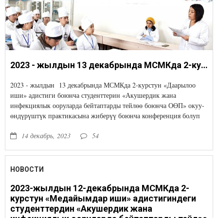
2023 - жылдын 13 декабрында МСМКда 2-курстун «Даарылоо иши» адистиги боюнча студенттерин «Акушердик жана инфекциялык ооруларда бейтаптарды тейлөө боюнча ОӨП» окуу-өндүрүштүк практикасына жиберүү боюнча конференция болуп өттү
2023 - жылдын 13 декабрында МСМКда 2-курстун «Даарылоо
иши» адистиги боюнча студенттерин «Акушердик жана
инфекциялык ооруларда бейтаптарды тейлөө боюнча ОӨП» окуу-
өндүрүштүк практикасына жиберүү боюнча конференция болуп
өттү
14 декабрь, 2023
54
НОВОСТИ
2023-жылдын 12-декабрында МСМКда 2-
курстун «Медайымдар иши» адистигиндеги
студенттердин «Акушердик жана