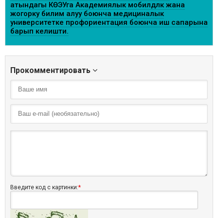
атындагы КӨЭУга Академиялык мобилдүүлүк жана
жогорку билим алуу боюнча медициналык
университетке профориентация боюнча иш сапарына
барып келишти.
Прокомментировать
Введите код с картинки:
*