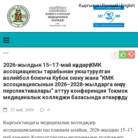
Кыргызча
|
Русский
|
English
---
0
2026-жылдын 15–17-май күндөрү КМК
ассоциациясы тарабынан уюштурулган
волейбол боюнча Кубок оюну жана “КМК
ассоциациясынын 2026–2028-жылдарга өнүгүү
перспективалары” аттуу конференция Токмок
медициналык колледжи базасында өткөрүлдү.
22 май, 2026
0
Кыргызстандагы медициналык колледждер
ассоциациясынын иш планына ылайык, 2026-жылдын 15–17-
май күндөрү Кыргызстандагы медициналык колледждер