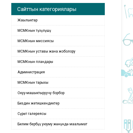
Сайттын категориялары
Жаңылыктар
МСМКнын түзүлүшү
МСМКнын миссиясы
МСМКнын уставы жана жоболору
МСМКнын пландары
Администрация
МСМКнын тарыхы
Окуу-машыктыруучу борбор
Биздин жетишкендиктер
Сүрөт галереясы
Билим бербүү уюуму жөнүндө маалымат