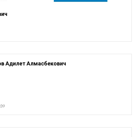
вич
ов Адилет Алмасбекович
020