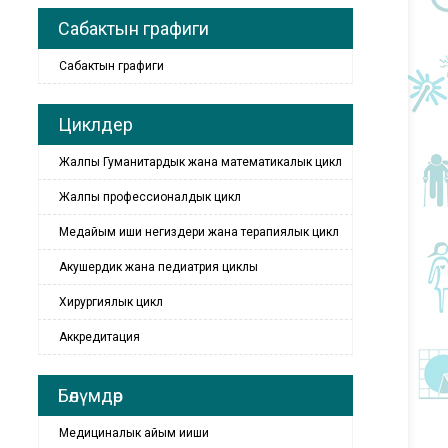
Сабактын графиги
Сабактын графиги
Циклдер
Жалпы Гуманитардык жана математикалык цикл
Жалпы профессионалдык цикл
Медайым иши негиздери жана терапиялык цикл
Акушердик жана педиатрия циклы
Хирургиялык цикл
Аккредитация
Бөлүмдөр
Медициналык айым ииши