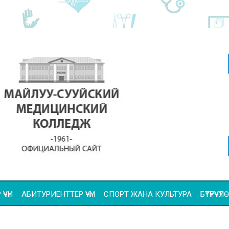
ҮЧҮН
АБИТУРИЕНТТЕР ҮЧҮН
СПОРТ ЖАНА КУЛЬТУРА
БҮТҮРҮҮ