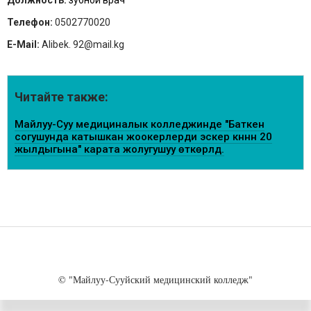
Должность:
зубной врач
Телефон:
0502770020
E-Mail:
Alibek. 92@mail.kg
Читайте также:
Майлуу-Суу медициналык колледжинде "Баткен
согушунда катышкан жоокерлерди эскерүү күнүнүн 20
жылдыгына" карата жолугушуу өткөрүлдү.
© "Майлуу-Сууйский медицинский колледж"