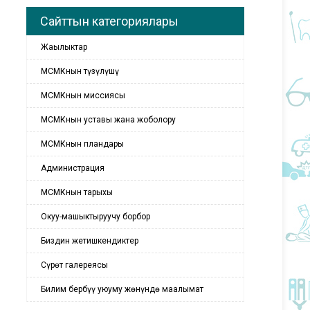
Сайттын категориялары
Жаңылыктар
МСМКнын түзүлүшү
МСМКнын миссиясы
МСМКнын уставы жана жоболору
МСМКнын пландары
Администрация
МСМКнын тарыхы
Окуу-машыктыруучу борбор
Биздин жетишкендиктер
Сүрөт галереясы
Билим бербүү уюуму жөнүндө маалымат