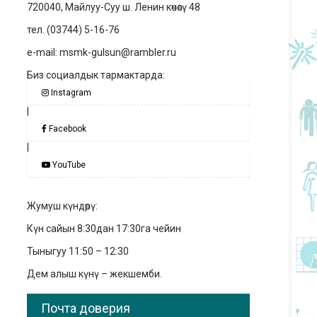
720040, Майлуу-Суу ш. Ленин көчөсү 48
тел. (03744) 5-16-76
e-mail: msmk-gulsun@rambler.ru
Биз социалдык тармактарда:
Instagram
|
Facebook
|
YouTube
Жумуш күндөрү:
Күн сайын 8:30дан 17:30га чейин
Тыныгуу 11:50 – 12:30
Дем алыш күнү – жекшемби.
Почта доверия