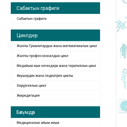
Сабактын графиги
Сабактын графиги
Циклдер
Жалпы Гуманитардык жана математикалык цикл
Жалпы профессионалдык цикл
Медайым иши негиздери жана терапиялык цикл
Акушердик жана педиатрия циклы
Хирургиялык цикл
Аккредитация
Бөлүмдөр
Медициналык айым ииши