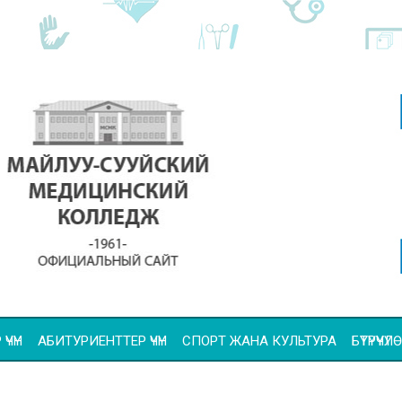
ҮЧҮН
АБИТУРИЕНТТЕР ҮЧҮН
СПОРТ ЖАНА КУЛЬТУРА
БҮТҮРҮҮ