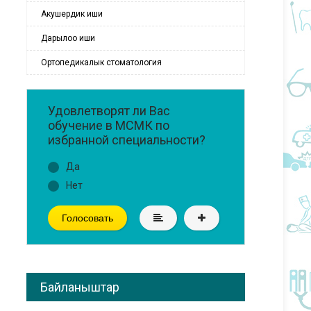
Акушердик иши
Дарылоо иши
Ортопедикалык стоматология
Удовлетворят ли Вас
обучение в МСМК по
избранной специальности?
Да
Нет
Голосовать
Байланыштар