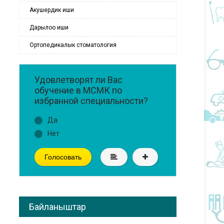
Акушердик иши
Дарылоо иши
Ортопедикалык стоматология
Удовлетворят ли Вас
обучение в МСМК по
избранной специальности?
Да
Нет
Голосовать
Байланыштар