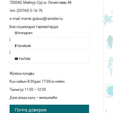
720040, Майлуу-Суу ш. Ленин көчөсү 48
тел. (03744) 5-16-76
e-mail: msmk-gulsun@rambler.ru
Биз социалдык тармактарда:
Instagram
|
Facebook
|
YouTube
Жумуш күндөрү:
Күн сайын 8:30дан 17:30га чейин
Тыныгуу 11:50 – 12:30
Дем алыш күнү – жекшемби.
Почта доверия