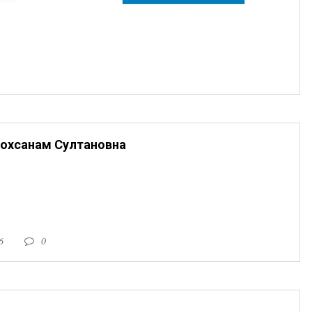
охсанам Султановна
6
0