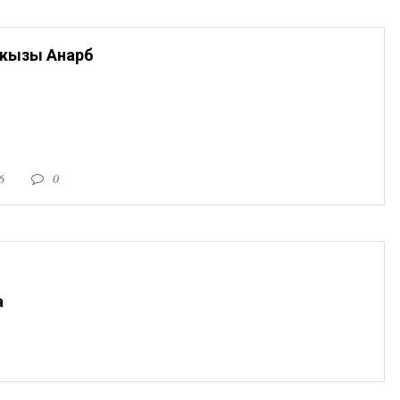
кызы Анарбү
6
0
а