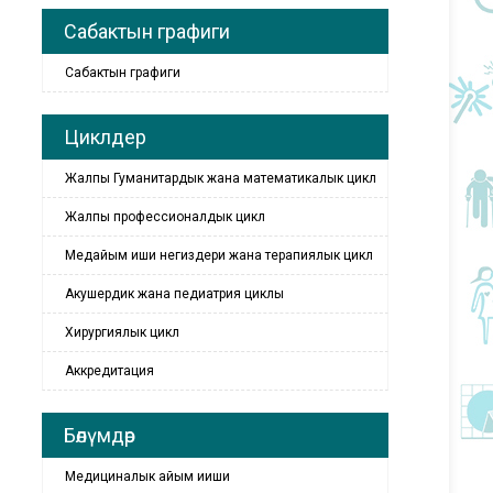
Сабактын графиги
Сабактын графиги
Циклдер
Жалпы Гуманитардык жана математикалык цикл
Жалпы профессионалдык цикл
Медайым иши негиздери жана терапиялык цикл
Акушердик жана педиатрия циклы
Хирургиялык цикл
Аккредитация
Бөлүмдөр
Медициналык айым ииши