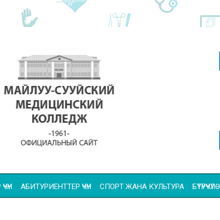
ҮЧҮН
АБИТУРИЕНТТЕР ҮЧҮН
СПОРТ ЖАНА КУЛЬТУРА
БҮТҮРҮҮ