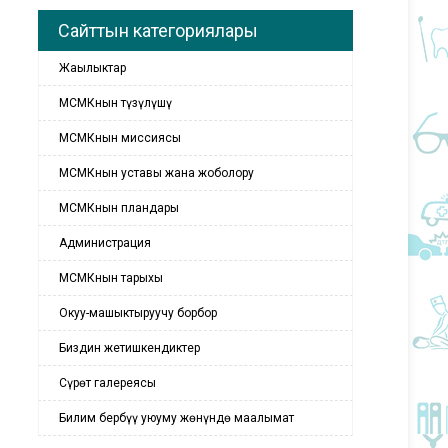
Сайттын категориялары
Жаңылыктар
МСМКнын түзүлүшү
МСМКнын миссиясы
МСМКнын уставы жана жоболору
МСМКнын пландары
Администрация
МСМКнын тарыхы
Окуу-машыктыруучу борбор
Биздин жетишкендиктер
Сүрөт галереясы
Билим бербүү уюуму жөнүндө маалымат