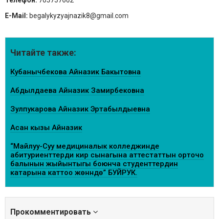
Телефон:
705757602
E-Mail:
begalykyzyajnazik8@gmail.com
Читайте также:
Кубанычбекова Айназик Бакытовна
Абдылдаева Айназик Замирбековна
Зулпукарова Айназик Эртабылдыевна
Асан кызы Айназик
“Майлуу-Суу медициналык колледжинде
абитуриенттерди кирүү сынагына аттестаттын орточо
балынын жыйынтыгы боюнча студенттердин
катарына каттоо жөнүндө” БУЙРУК.
Прокомментировать