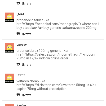
Цитата
Ijterd
probenecid tablet - <a
href="https://bendoltol.com/monograph/">where can i
buy etodolac</a> buy generic carbamazepine 200mg
Цитата
Jawcgv
order celebrex 100mg generic - <a
href="https://celespas.com/indomethacin/">indocin
75mg usa</a> indocin online order
Цитата
Ufwffo
voltaren cheap - <a
href="https://dicloltarin.com/">voltaren 50mg us</a>
aspirin 75mg without prescription
Цитата
Bxgfnq