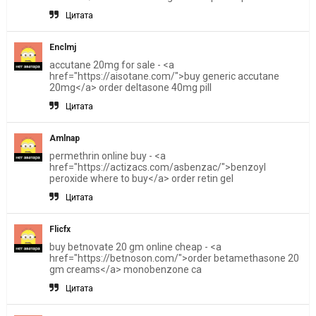
Цитата
Enclmj
accutane 20mg for sale - <a
href="https://aisotane.com/">buy generic accutane
20mg</a> order deltasone 40mg pill
Цитата
Amlnap
permethrin online buy - <a
href="https://actizacs.com/asbenzac/">benzoyl
peroxide where to buy</a> order retin gel
Цитата
Flicfx
buy betnovate 20 gm online cheap - <a
href="https://betnoson.com/">order betamethasone 20
gm creams</a> monobenzone ca
Цитата