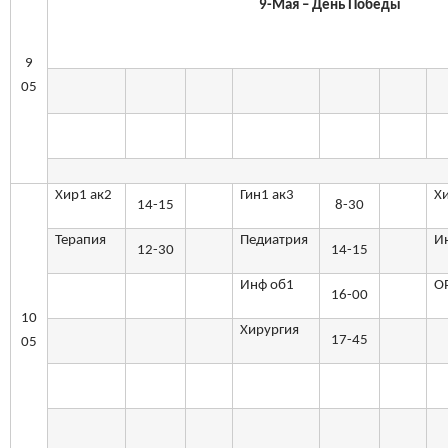
9-Мая – День Победы
9
05
Хир1 ак2
Гин1 ак3
Х
14-15
8-30
Терапия
Педиатрия
И
12-30
14-15
Инф об1
О
16-00
10
Хирургия
17-45
05