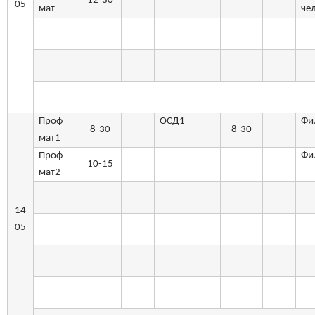
12-30
05
мат
че
Проф
ОСД1
Фи
8-30
8-30
мат1
Проф
Фи
10-15
мат2
14
05