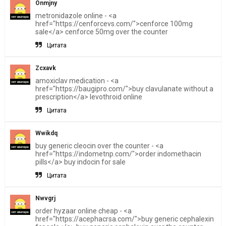
Onmjny
metronidazole online - <a
href="https://cenforcevs.com/">cenforce 100mg
sale</a> cenforce 50mg over the counter
Цитата
Zcxavk
amoxiclav medication - <a
href="https://baugipro.com/">buy clavulanate without a
prescription</a> levothroid online
Цитата
Wwikdq
buy generic cleocin over the counter - <a
href="https://indometnp.com/">order indomethacin
pills</a> buy indocin for sale
Цитата
Nwvgrj
order hyzaar online cheap - <a
href="https://acephacrsa.com/">buy generic cephalexin