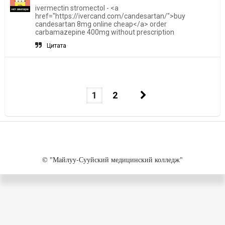
ivermectin stromectol - <a
href="https://ivercand.com/candesartan/">buy
candesartan 8mg online cheap</a> order
carbamazepine 400mg without prescription
Цитата
1
2
© "Майлуу-Сууйский медицинский колледж"