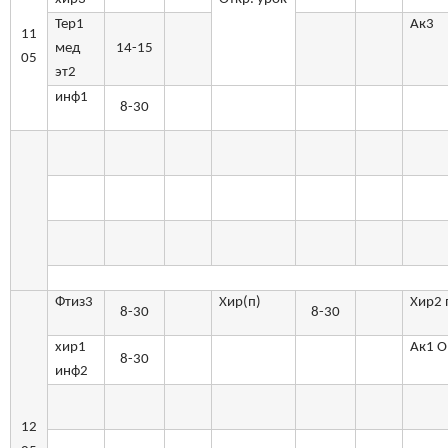
Тер1
Ак3
11
мед
14-15
05
эт2
инф1
8-30
Фтиз3
Хир(п)
Хир2 
8-30
8-30
хир1
Ак1 
8-30
инф2
12