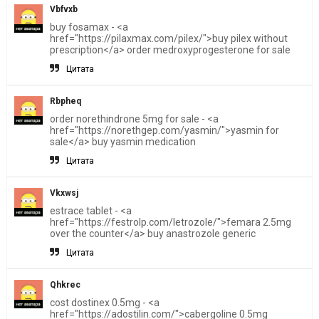
Vbfvxb
buy fosamax - <a
href="https://pilaxmax.com/pilex/">buy pilex without
prescription</a> order medroxyprogesterone for sale
Цитата
Rbpheq
order norethindrone 5mg for sale - <a
href="https://norethgep.com/yasmin/">yasmin for
sale</a> buy yasmin medication
Цитата
Vkxwsj
estrace tablet - <a
href="https://festrolp.com/letrozole/">femara 2.5mg
over the counter</a> buy anastrozole generic
Цитата
Qhkrec
cost dostinex 0.5mg - <a
href="https://adostilin.com/">cabergoline 0.5mg