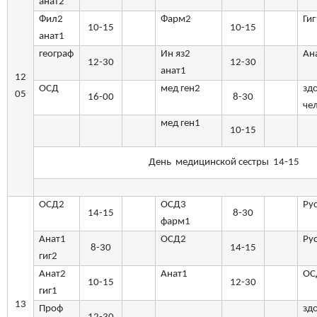
анат2
Фил2
Фарм2
Гиг
10-15
10-15
анат1
географ
Ин яз2
Ан
12-30
12-30
анат1
12
ОСД
мед ген2
зд
05
16-00
8-30
че
мед ген1
10-15
День медицинской сестры 14-15
ОСД2
ОСД3
Ру
14-15
8-30
фарм1
Анат1
ОСД2
Ру
8-30
14-15
гиг2
Анат2
Анат1
ОС
10-15
12-30
гиг1
13
Проф
зд