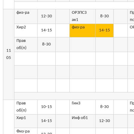
физ-ра
ОРЗПС3
П
12-30
8-30
ак1
пс
Хир2
физ-ра
О
14-15
14-15
Прав
8-30
об(п)
11
05
Прав
Гин3
П
10-15
8-30
об(п)
пс
Хир1
Инф об1
14-15
12-30
Физ-ра