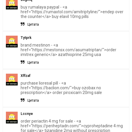
buy rumalaya paypal - <a
href="https://rumaxtol.com/amitriptyline/">endep over
the counter</a> buy elavil 10mg pills
Цитата
Tytprk
brand mestinon - <a
href="https://mestonsx.com/asumatriptan/">order
imitrex generic</a> azathioprine 25mg usa
Цитата
Xffzaf
purchase lioresal pill - <a
href="https://baclion.com/">buy ozobax no
prescription</a> order piroxicam 20mg sale
Цитата
Lccnye
order periactin 4 mg for sale - <a
href="https://periheptadn.com/">cyproheptadine 4 mg
for sale</a> tizanidine 2mg without prescription