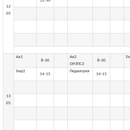
12-30
12
05
Ак1
Ак2
Ги
8-30
8-30
ОРЗПС3
Хир2
Педиатрия
14-15
14-15
13
05