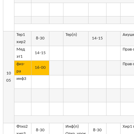
Тер1
Тер(п)
Акуш
8-30
14-15
хир2
Мед
Прав 
14-15
эт1
физ-
Прав
16-00
ра
10
инф3
05
Фтиз2
Инф(п)
Хир1 
8-30
8-30
хир3
Откр. урок