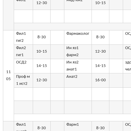
Фил2
мед ген2
12-30
10-15
Фил1
Фармаколог
ОС
8-30
8-30
гиг2
Фил2
Ин яз1
ОС
10-15
12-30
гиг1
фарм2
ОСД2
Ин яз2
зд
14-15
14-15
анат1
че
11
Проф м
Анат2
05
12-30
16-00
1 ист2
Фил1
Фарм1
ОС
8-30
8-30