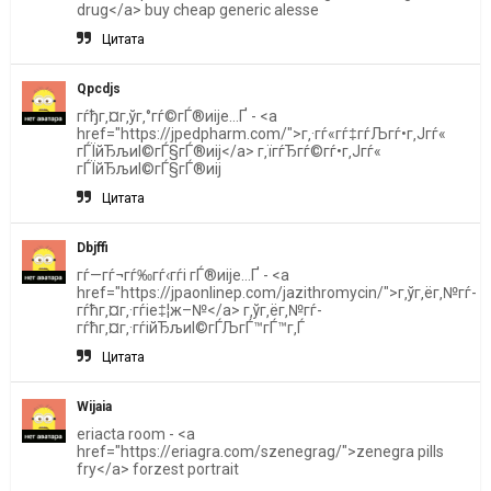
drug</a> buy cheap generic alesse
Цитата
Qpcdjs
гѓђг‚¤г‚ўг‚°гѓ©гЃ®иіје…Ґ - <a
href="https://jpedpharm.com/">г‚·гѓ«гѓ‡гѓЉгѓ•г‚Јгѓ«
гЃЇйЂљиІ©гЃ§гЃ®иіј</a> г‚їгѓЂгѓ©гѓ•г‚Јгѓ«
гЃЇйЂљиІ©гЃ§гЃ®иіј
Цитата
Dbjffi
гѓ—гѓ¬гѓ‰гѓ‹гѓі гЃ®иіје…Ґ - <a
href="https://jpaonlinep.com/jazithromycin/">г‚ўг‚ёг‚№гѓ­
гѓћг‚¤г‚·гѓіе‡¦ж–№</a> г‚ўг‚ёг‚№гѓ­
гѓћг‚¤г‚·гѓійЂљиІ©гЃЉгЃ™гЃ™г‚Ѓ
Цитата
Wijaia
eriacta room - <a
href="https://eriagra.com/szenegrag/">zenegra pills
fry</a> forzest portrait