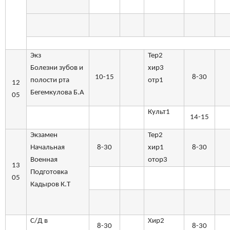
Экз
Тер2
Болезни зубов и
хир3
10-15
8-30
полости рта
отр1
12
Бегемкулова Б.А
05
Культ1
14-15
Экзамен
Тер2
Начальная
8-30
хир1
8-30
Военная
отор3
13
Подготовка
05
Кадыров К.Т
С/Д в
Хир2
8-30
8-30