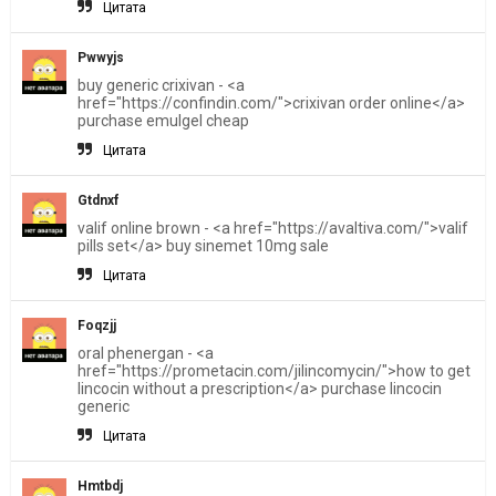
Цитата
Pwwyjs
buy generic crixivan - <a
href="https://confindin.com/">crixivan order online</a>
purchase emulgel cheap
Цитата
Gtdnxf
valif online brown - <a href="https://avaltiva.com/">valif
pills set</a> buy sinemet 10mg sale
Цитата
Foqzjj
oral phenergan - <a
href="https://prometacin.com/jilincomycin/">how to get
lincocin without a prescription</a> purchase lincocin
generic
Цитата
Hmtbdj