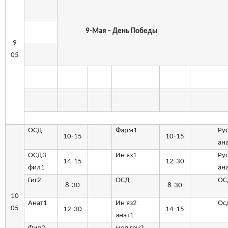
9-Мая – День Победы
9
05
ОСД
Фарм1
Ру
10-15
10-15
ан
ОСД3
Ин яз1
Ру
14-15
12-30
фил1
ан
Гиг2
ОСД
ОС
8-30
8-30
10
Анат1
Ин яз2
Ос
05
12-30
14-15
анат1