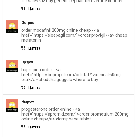
for sale</a> buy generic cephalexin over the counter
Цитата
Gqrpns
order modafinil 200mg online cheap - <a
href="https://sleepagil.com/">order provigil</a> cheap
melatonin
Цитата
Iqxgvn
bupropion order - <a
href="https://bupropsl.com/orlistat/">xenical 60mg
oral</a> shuddha guggulu where to buy
Цитата
Hiapcw
progesterone order online - <a
href="https://apromid.com/">order prometrium 200mg
online cheap</a> clomiphene tablet
Цитата