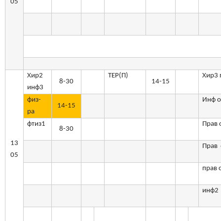
05
Хир2
ТЕР(П)
Хир3
8-30
14-15
инф3
физ-
Инф 
14-15
ра
фтиз1
Прав 
8-30
13
Прав 
05
прав 
инф2