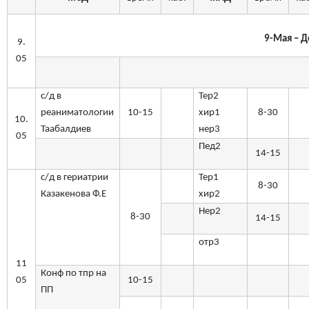
9-Мая – 
9.
05
с/д в
Тер2
реаниматологии
10-15
хир1
8-30
10.
Таабалдиев
нер3
05
Пед2
14-15
с/д в гериатрии
Тер1
8-30
Казакенова Ф.Е
хир2
Нер2
8-30
14-15
отр3
11
Конф по тпр на
05
10-15
ПП