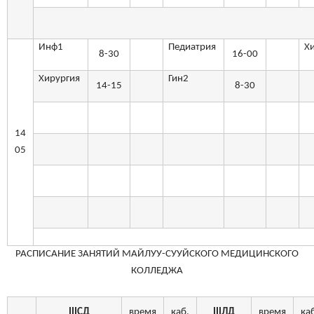
Инф1
Педиатрия
Х
8-30
16-00
Хирургия
Гин2
14-15
8-30
14
05
РАСПИСАНИЕ ЗАНЯТИЙ МАЙЛУУ-СУУЙСКОГО МЕДИЦИНСКОГО
КОЛЛЕДЖА
III
СД
время
каб.
III
ЛД
время
ка