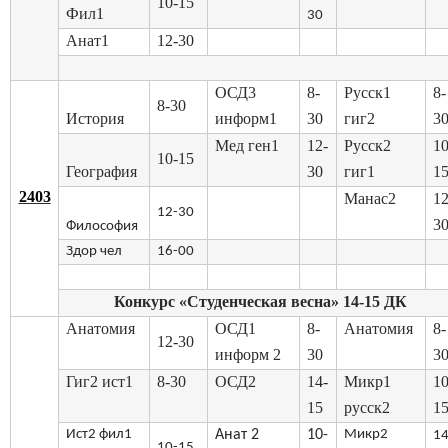
10-15
Фил1
30
Анат1
12-30
ОСД3
8-
Русск1
8-
8-30
История
информ1
30
гиг2
3
Мед ген1
12-
Русск2
10
10-15
География
30
гиг1
1
2403
Манас2
12
12-30
3
Философия
Здор чел
16-00
Конкурс «Студенческая весна» 14-15 ДК
Анатомия
ОСД1
8-
Анатомия
8-
12-30
информ 2
30
3
Гиг2 ист1
8-30
ОСД2
14-
Микр1
10
15
русск2
1
Ист2 фил1
Анат 2
10-
Микр2
14
10-15