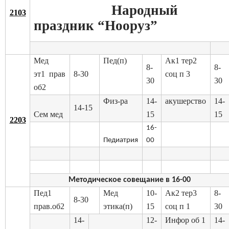
Народный
2103
праздник “Нооруз”
Мед
Пед(п)
Ак1 тер2
8-
8-
эт1 прав
8-30
соц п 3
30
30
об2
Физ-ра
14-
акушерство
14-
14-15
Сем мед
15
15
2203
16-
Педиатрия
00
Методическое совещание в 16-00
Пед1
Мед
10-
Ак2 тер3
8-
8-30
прав.об2
этика(п)
15
соц п 1
30
14-
12-
Инфор об 1
14-