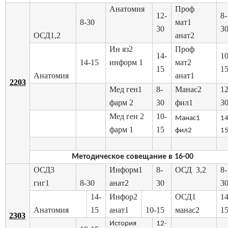
Анатомия
Проф
12-
8-
8-30
мат1
30
3
ОСД1,2
анат2
Ин яз2
Проф
14-
10
14-15
информ 1
мат2
15
1
Анатомия
анат1
2203
Мед ген1
8-
Манас2
12
фарм 2
30
фил1
3
Мед ген 2
10-
Манас1
14
фарм 1
15
фил2
1
Методическое совещание в 16-00
ОСД3
Информ1
8-
ОСД 3,2
8-
гиг1
8-30
анат2
30
3
14-
Инфор2
ОСД1
14
Анатомия
15
анат1
10-15
манас2
1
2303
История
12-