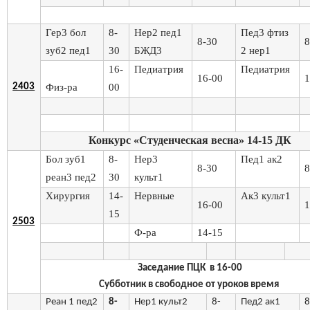
Гер3 бол
8-
Нер2 пед1
Пед3 фтиз
8-30
8
зуб2 пед1
30
БЖД3
2 нер1
16-
Педиатрия
Педиатрия
16-00
1
2403
Физ-ра
00
Конкурс «Студенческая весна» 14-15 ДК
Бол зуб1
8-
Нер3
Пед1 ак2
8-30
8
реан3 пед2
30
культ1
Хирургия
14-
Нервные
Ак3 культ1
16-00
1
15
2503
Ф-ра
14-15
Заседание ПЦК в 16-00
Субботник в свободное от уроков время
Реан 1 пед2
8-
Нер1 культ2
8-
Пед2 ак1
8