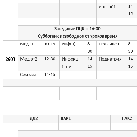
инф об1
14-
15
Заседание ПЦК в 16-00
Субботник в свободное от уроков время
Мед эт1
10-15
Инф(п)
8-
Пед2 инф1
8-
30
30
2603
Мед эт2
12-30
Инфекц
14-
Педиатрия
14-
15
15
б-ни
Сем мед
14-15
II
ЛД2
II
АК1
II
АК2