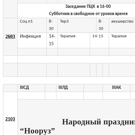
Заседание ПЦК в 16-00
Субботник в свободное от уроков время
Соц п1
8-
Тер3
8-
акушерство
30
30
2603
Инфекция
14-
Терапия
14-15
Терапия
15
III
СД
III
ЛД
III
АК
Народный праздни
2103
“Нооруз”