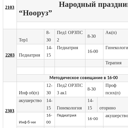
Народный праздни
2103
“Нооруз”
8-
Пед1 ОРЗПС
Ак(п)
8-30
Тер1
30
2
14-
Педиатрия
Гинеколог
16-00
2203
Педиатрия
15
Терапия
Методическое совещание в 16-00
12-
Пед2 ОРЗПС
Проф
8-30
Инф об(п)
30
3 ак1
псих(п)
акушерство
14-
14-
15
Гинекология
15
оторино
2303
акушерств
16-
Педиатрия
16-00
Инф б-ни
00