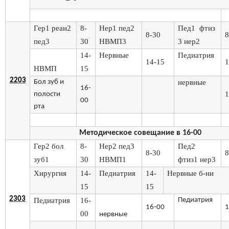
Гер1 реан2
8-
Нер1 пед2
Пед1 фтиз
8-30
8
пед3
30
НВМП3
3 нер2
14-
Нервные
Педиатрия
14-15
1
НВМП
15
2203
Бол зуб и
нервные
16-
1
полости
00
рта
Методическое совещание в 16-00
Гер2 бол
8-
Нер2 пед3
Пед2
8-30
8
зуб1
30
НВМП1
фтиз1 нер3
Хирургия
14-
Педиатрия
14-
Нервные б-ни
15
15
2303
Педиатрия
16-
Педиатрия
16-00
1
00
нервные