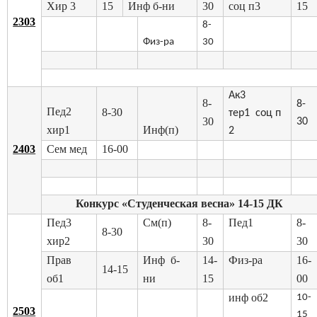
Хир 3
15
Инф б-ни
30
соц п3
15
2303
8-
Физ-ра
30
Ак3
8-
8-
Пед2
8-30
тер1 соц п
30
30
хир1
Инф(п)
2
2403
Сем мед
16-00
Конкурс «Студенческая весна» 14-15 ДК
Пед3
См(п)
8-
Пед1
8-
8-30
хир2
30
30
Прав
Инф б-
14-
Физ-ра
16-
14-15
об1
ни
15
00
инф об2
10-
2503
15