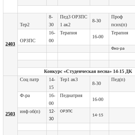
8-
Пед3 ОРЗПС
Проф
8-30
Тер2
30
1 ак2
псих(п)
16-
Терапия
Терапия
16-00
ОРЗПС
00
2403
Физ-ра
Конкурс «Студенческая весна» 14-15 ДК
Соц патр
14-
Тер1 ак3
Пед(п)
8-30
15
Ф-ра
16-
Педиатрия
16-00
00
инф об(п)
12-
ОРЗПС
2503
14-15
30