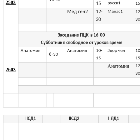
2503
русск1
15
1
Мед ген2
12-
Манас1
12
30
3
Заседание ПЦК в 16-00
Субботник в свободное от уроков время
Анатомия
Анатомия
10-
Здор чел
10
8-30
15
1
Анатомия
12
2603
3
IIСД1
II
СД2
II
ЛД1