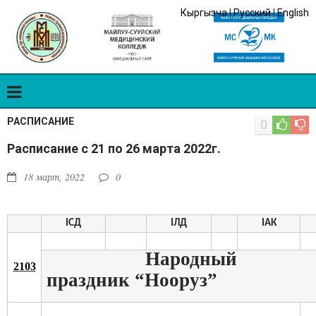
Кыргызча
|
Русский
|
English
РАСПИСАНИЕ
0
Расписание с 21 по 26 марта 2022г.
18 март, 2022
0
I
СД
I
ЛД
I
АК
Народный
2103
праздник “Нооруз”