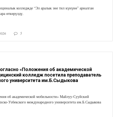
ициналык колледжде “Эл аралык эне тил күнүнө” арналган
ара өткөрүлдү.
2026
5
согласно «Положения об академической
ицинский колледж посетила преподаватель
ого университета им.Б.Сыдыкова
ения об академической мобильности» Майлуу-Сууйский
зско-Узбекского международного университета им.Б.Сыдыкова