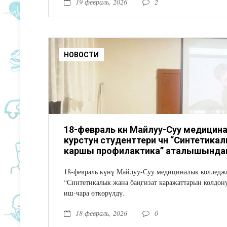
19 февраль, 2026
2
НОВОСТИ
18-февраль күнү Майлуу-Суу медици
курстун студенттери үчүн “Синтетик
каршы профилактика” аталышындагы 
18-февраль күнү Майлуу-Суу медициналык колледжи
“Синтетикалык жана баңгизат каражаттарын колдо
иш-чара өткөрүлдү.
18 февраль, 2026
0