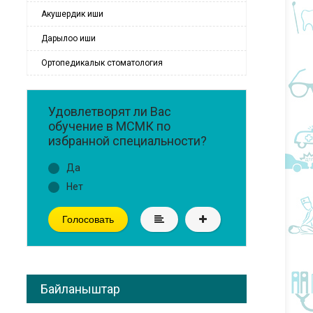
Акушердик иши
Дарылоо иши
Ортопедикалык стоматология
Удовлетворят ли Вас
обучение в МСМК по
избранной специальности?
Да
Нет
Голосовать
Байланыштар