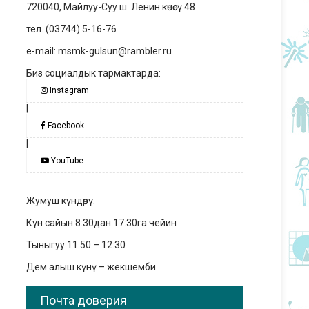
720040, Майлуу-Суу ш. Ленин көчөсү 48
тел. (03744) 5-16-76
e-mail: msmk-gulsun@rambler.ru
Биз социалдык тармактарда:
Instagram
|
Facebook
|
YouTube
Жумуш күндөрү:
Күн сайын 8:30дан 17:30га чейин
Тыныгуу 11:50 – 12:30
Дем алыш күнү – жекшемби.
Почта доверия