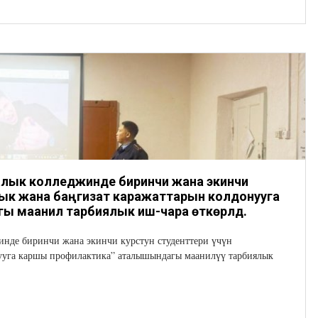
налык колледжинде биринчи жана экинчи
алык жана баңгизат каражаттарын колдонууга
маанилүү тарбиялык иш-чара өткөрүлдү.
нде биринчи жана экинчи курстун студенттери үчүн
нууга каршы профилактика” аталышындагы маанилүү тарбиялык