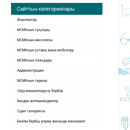
Сайттын категориялары
Жаңылыктар
МСМКнын түзүлүшү
МСМКнын миссиясы
МСМКнын уставы жана жоболору
МСМКнын пландары
Администрация
МСМКнын тарыхы
Окуу-машыктыруучу борбор
Биздин жетишкендиктер
Сүрөт галереясы
Билим бербүү уюуму жөнүндө маалымат