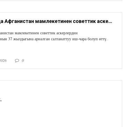
15-февралда Афганистан мамлекетинен советтик аскерлердин чыгарылгандыгынын 37 -жылдыгына арналган салттуу иш-чара болуп өттү.
анистан мамлекетинен советтик аскерлердин
ын 37 жылдыгына арналган салтанаттуу иш-чара болуп өттү.
2026
0
.