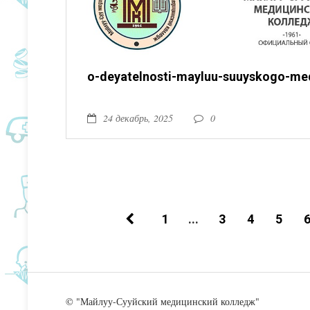
o-deyatelnosti-mayluu-suuyskogo-me
24 декабрь, 2025
0
1
...
3
4
5
© "Майлуу-Сууйский медицинский колледж"