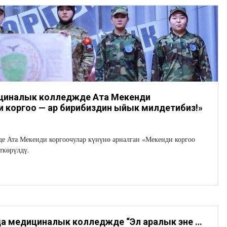
циналык колледжде Ата Мекенди
ди коргоо — ар бирибиздин ыйык милдетибиз!»
е Ата Мекенди коргоочулар күнүнө арналган «Мекенди коргоо
ткөрүлдү.
20-февралда медициналык колледжде “Эл аралык эне тил күнүнө” арналган майрамдык иш-чара өткөрүлдү.