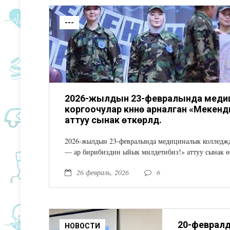
---
2026-жылдын 23-февралында меди
коргоочулар күнүнө арналган «Мекен
аттуу сынак өткөрүлдү.
2026-жылдын 23-февралында медициналык колледжд
— ар бирибиздин ыйык милдетибиз!» аттуу сынак ө
26 февраль, 2026
6
НОВОСТИ