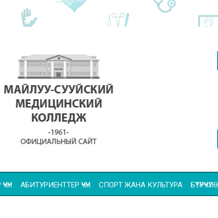
ҮЧҮН
АБИТУРИЕНТТЕР ҮЧҮН
СПОРТ ЖАНА КУЛЬТУРА
БҮТҮРҮҮ