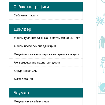
Сабактын графиги
Сабактын графиги
Циклдер
Жалпы Гуманитардык жана математикалык цикл
Жалпы профессионалдык цикл
Медайым иши негиздери жана терапиялык цикл
Акушердик жана педиатрия циклы
Хирургиялык цикл
Аккредитация
Бөлүмдөр
Медициналык айым ииши