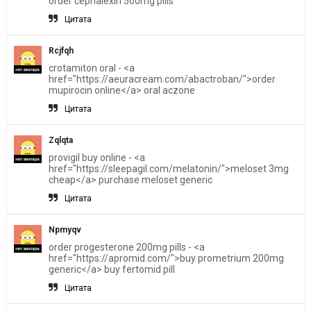
order cephalexin 500mg pills
Цитата
Rcjfqh
crotamiton oral - <a
href="https://aeuracream.com/abactroban/">order
mupirocin online</a> oral aczone
Цитата
Zqlqta
provigil buy online - <a
href="https://sleepagil.com/melatonin/">meloset 3mg
cheap</a> purchase meloset generic
Цитата
Npmyqv
order progesterone 200mg pills - <a
href="https://apromid.com/">buy prometrium 200mg
generic</a> buy fertomid pill
Цитата