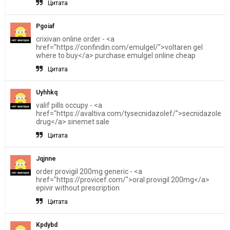
Цитата
Pgoiaf
crixivan online order - <a
href="https://confindin.com/emulgel/">voltaren gel
where to buy</a> purchase emulgel online cheap
Цитата
Uyhhkq
valif pills occupy - <a
href="https://avaltiva.com/tysecnidazolef/">secnidazole
drug</a> sinemet sale
Цитата
Jqjnne
order provigil 200mg generic - <a
href="https://provicef.com/">oral provigil 200mg</a>
epivir without prescription
Цитата
Kpdybd