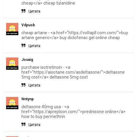
cheap</a> cheap tizanidine
Цитата
Vdpuob
cheap artane - <a href="https://voltapll.com.com/">buy
artane generic</a> buy diclofenac gel online cheap
Цитата
Jouaig
purchase isotretinoin - <a
href="https://aisotane.com/asdeltasone/">deltasone
5mg cost</a> deltasone 5mg cost
Цитата
Nntynp
deltasone 40mg usa - <a
href="https://apreplson.com/">prednisone online</a>
how to buy permethrin
Цитата