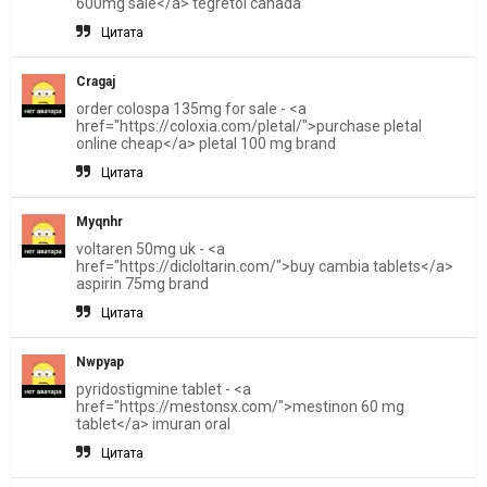
600mg sale</a> tegretol canada
Цитата
Cragaj
order colospa 135mg for sale - <a
href="https://coloxia.com/pletal/">purchase pletal
online cheap</a> pletal 100 mg brand
Цитата
Myqnhr
voltaren 50mg uk - <a
href="https://dicloltarin.com/">buy cambia tablets</a>
aspirin 75mg brand
Цитата
Nwpyap
pyridostigmine tablet - <a
href="https://mestonsx.com/">mestinon 60 mg
tablet</a> imuran oral
Цитата