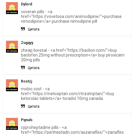
Dylord
voveran pills - <a
href="https://vovetosa.com/animodipine/">purchase
nimodipine</a> purchase nimodipine pill
Цитата
Zugqyy
cheap lioresal - <a href="https://baclion.com/">buy
baclofen 25mg without prescription</a> buy piroxicam
20mg pills
Цитата
Rcotzj
mobic cost - <a
href="https://meloxiptan.com/rtrizatriptan/">buy
ketorolac tablets</a> toradol 10mg canada
Цитата
Pqnuls
cyproheptadine pills - <a
href="https://periheptadn.com/aszanaflex/">zanaflex