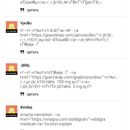
еЂ¤ж®µ</a> г‚·г‚ўгѓЄг‚№ гЃ©гЃ“гЃ§иІ·гЃ€г‚‹
Цитата
Vjedbc
гѓ—гѓ¬гѓ‰гѓ‹гѓі йЈІгЃїж–№ - <a
href="https://jpaonlinep.com/jamoxicillin/">г‚ўгѓўг‚­
г‚·г‚·гѓЄгѓі жµ·е¤–йЂљиІ©</a> г‚ёг‚№гѓ­гѓћгѓѓг‚Ї
гЃ®иіје…Ґ
Цитата
Jjtbbj
гѓ—гѓ¬гѓ‰гѓ‹гѓігЃ®иіје…Ґ - <a
href="https://jpanfarap.com/jpadoxycycline/">гѓ‰г‚­
г‚·г‚µг‚¤г‚ЇгѓЄгѓійЊ 100 mg еј·гЃ•</a>
г‚¤г‚Ѕгѓ€гѓ¬гѓЃгѓЋг‚¤гѓійЊ 5 mg еј·гЃ•
Цитата
Bwidvp
eriacta nameless - <a
href="https://eriagra.com/asildigrah/">sildigra
medical</a> forzest explain