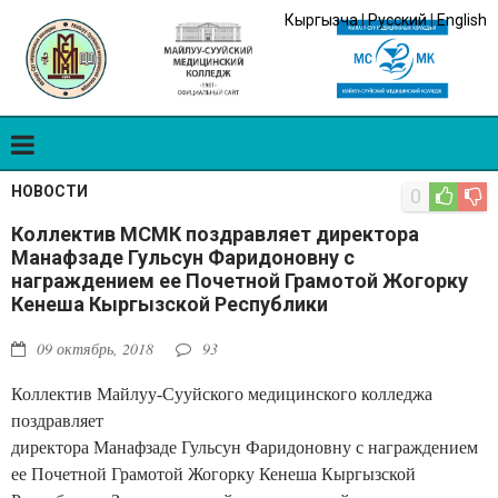
Кыргызча
|
Русский
|
English
НОВОСТИ
0
Коллектив МСМК поздравляет директора
Манафзаде Гульсун Фаридоновну с
награждением ее Почетной Грамотой Жогорку
Кенеша Кыргызской Республики
09 октябрь, 2018
93
Коллектив Майлуу-Сууйского медицинского колледжа
поздравляет
директора Манафзаде Гульсун Фаридоновну с награждением
ее Почетной Грамотой Жогорку Кенеша Кыргызской