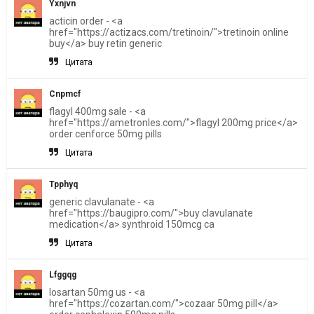
Yxnjvn
acticin order - <a
href="https://actizacs.com/tretinoin/">tretinoin online
buy</a> buy retin generic
Цитата
Cnpmcf
flagyl 400mg sale - <a
href="https://ametronles.com/">flagyl 200mg price</a>
order cenforce 50mg pills
Цитата
Tpphyq
generic clavulanate - <a
href="https://baugipro.com/">buy clavulanate
medication</a> synthroid 150mcg ca
Цитата
Lfggqg
losartan 50mg us - <a
href="https://cozartan.com/">cozaar 50mg pill</a>