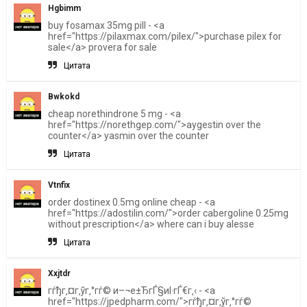
Hgbimm
buy fosamax 35mg pill - <a
href="https://pilaxmax.com/pilex/">purchase pilex for
sale</a> provera for sale
Цитата
Bwkokd
cheap norethindrone 5 mg - <a
href="https://norethgep.com/">aygestin over the
counter</a> yasmin over the counter
Цитата
Vtnfix
order dostinex 0.5mg online cheap - <a
href="https://adostilin.com/">order cabergoline 0.25mg
without prescription</a> where can i buy alesse
Цитата
Xxjtdr
гѓђг‚¤г‚ўг‚°гѓ© и–¬е±ЂгЃ§иІ·гЃ€г‚‹ - <a
href="https://jpedpharm.com/">гѓђг‚¤г‚ўг‚°гѓ©