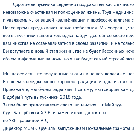
Дорогие
выпускники
сердечно
поздравляем
вас
с
выпуск
.
невозможна
счастливая
и
полноценная
жизнь
Труд
медицинс
,
и
уважаемым
от
вашей
квалификации
и
профессионализма
с
.
,
Новое
время
предъявляет
новые
требования
Мы
уверены
чт
все
выпускники
нашего
колледжа
найдут
достойное
место
при
,
вам
никогда
не
останавливаться
в
своем
развитии
и
не
тольк
,
Вы
вступаете
в
новый
этап
жизни
где
не
будет
бессонных
ноч
,
объем
информации
за
ночь
но
у
вас
будет
самый
строгий
экз
,
,
Мы
надеемся
что
полученные
знания
в
нашем
колледже
на
,
В
нашем
колледже
много
хороших
традиций
и
одна
из
них
эт
,
.
,
Приезжайте
мы
будем
рады
вам
Поэтому
мы
говорим
вам
д
2018
.
В
добрый
путь
выпускники
года
-
.
-
Затем
было
предоставлено
слово
вице
мэру
г
Майлуу
.
.
Суу
Батырбековой
З
Б
и
заместителю
директора
.
.
по
УВР
Травкиной
А
Д
Директор
МСМК
вручила
выпускникам
Похвальные
грамоты
и