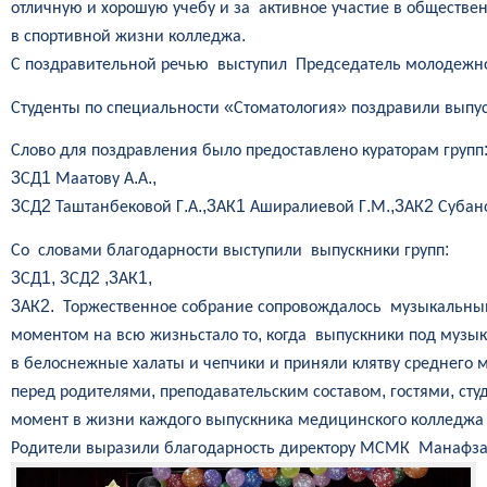
отличную
и
хорошую
учебу
и
за
активное
участие
в
обществе
.
в
спортивной
жизни
колледжа
С
поздравительной
речью
выступил
Председатель
молодежн
«
»
Студенты
по
специальности
Стоматология
поздравили
выпу
Слово
для
поздравления
было
предоставлено
кураторам
групп
3
1
.
.,
СД
Маатову
А
А
3
2
.
.,3
1
.
.,3
2
СД
Таштанбековой
Г
А
АК
Аширалиевой
Г
М
АК
Субан
:
Со
словами
благодарности
выступили
выпускники
групп
3
1, 3
2 ,3
1,
СД
СД
АК
3
2.
АК
Торжественное
собрание
сопровождалось
музыкальн
,
моментом
на
всю
жизнь
стало
то
когда
выпускники
под
музык
в
белоснежные
халаты
и
чепчики
и
приняли
клятву
среднего
м
,
,
,
перед
родителями
преподавательским
составом
гостями
сту
момент
в
жизни
каждого
выпускника
медицинского
колледжа
Родители
выразили
благодарность
директору
МСМК
Манафза