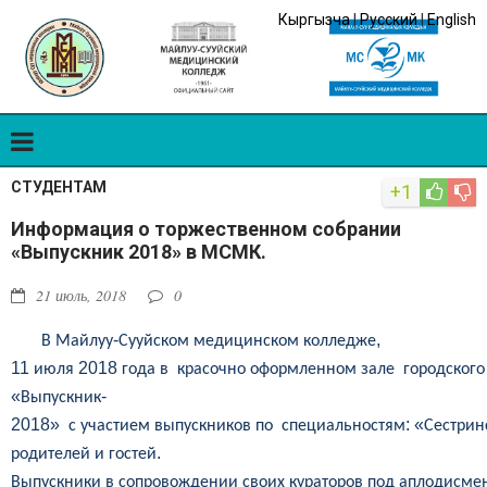
Кыргызча
|
Русский
|
English
СТУДЕНТАМ
+1
Информация о торжественном собрании
«Выпускник 2018» в МСМК.
21 июль, 2018
0
-
,
В
Майлуу
Сууйском
медицинском
колледже
11
2018
июля
года
в
красочно
оформленном
зале
городского
«
-
Выпускник
2018
»
:
«
с
участием
выпускников
по
специальностям
Сестрин
.
родителей
и
гостей
Выпускники
в
сопровождении
своих
кураторов
под
аплодисме