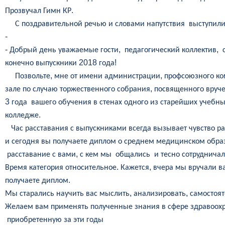
.
Прозвучал
Гимн
КР
С
поздравительной
речью
и
словами
напутствия
выступил
-
-
,
,
Добрый
день
уважаемые
гости
педагогический
коллектив
2018
!
конечно
выпускники
года
,
,
Позвольте
мне
от
имени
администрации
профсоюзного
ко
,
зале
по
случаю
торжественного
собрания
посвященного
вруч
3
года
вашего
обучения
в
стенах
одного
из
старейших
учебны
.
колледже
Час
расставания
с
выпускниками
всегда
вызывает
чувство
ра
и
сегодня
вы
получаете
диплом
о
среднем
медицинском
обра
,
расставание
с
вами
с
кем
мы
общались
и
тесно
сотруднича
.
,
Время
категория
относительное
Кажется
вчера
мы
вручали
в
.
получаете
диплом
,
,
Мы
старались
научить
вас
мыслить
анализировать
самостоя
Желаем
вам
применять
полученные
знания
в
сфере
здравоох
приобретенную
за
эти
годы