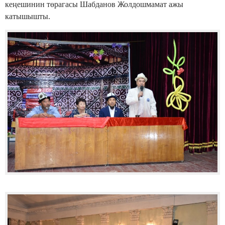
кеңешинин төрагасы Шабданов Жолдошмамат ажы
катышышты.