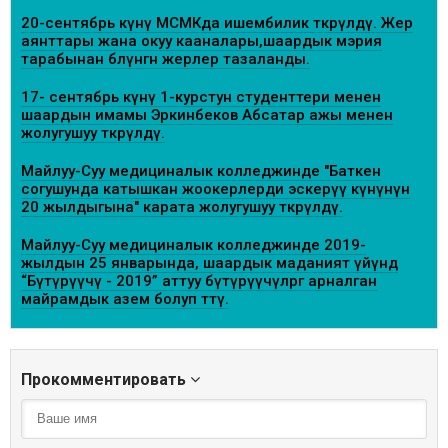
20-сентябрь күнү МСМКда ишембилик өткөрүлдү. Жер
аянттары жана окуу кааналары,шаардык мэрия
тарабынан бөлүнгөн жерлер тазаланды.
17- сентябрь күнү 1-курстун студенттери менен
шаардын имамы Эркинбеков Абсатар ажы менен
жолугушуу өткөрүлдү.
Майлуу-Суу медициналык колледжинде "Баткен
согушунда катышкан жоокерлерди эскерүү күнүнүн
20 жылдыгына" карата жолугушуу өткөрүлдү.
Майлуу-Суу медициналык колледжинде 2019-
жылдын 25 январында, шаардык маданият үйүндө
“Бүтүрүүчү - 2019” аттуу бүтүрүүчүлөргө арналган
майрамдык азем болуп өттү.
Прокомментировать