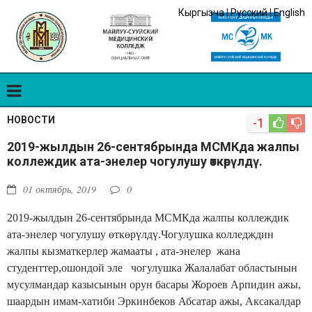
Кыргызча
|
Русский
|
English
НОВОСТИ
-1
2019-жылдын 26-сентябрында МСМКда жалпы
коллеждик ата-энелер чогулушу өткөрүлдү.
01 октябрь, 2019
0
2019-жылдын 26-сентябрында МСМКда жалпы коллеждик
ата-энелер чогулушу өткөрүлдү.Чогулушка колледждин
жалпы кызматкерлер жамааты , ата-энелер жана
студенттер,ошондой эле чогулушка Жалалабат областынын
мусулмандар казысынын орун басары Жороев Арпидин ажы,
шаардын имам-хатиби Эркинбеков Абсатар ажы, Аксакалдар