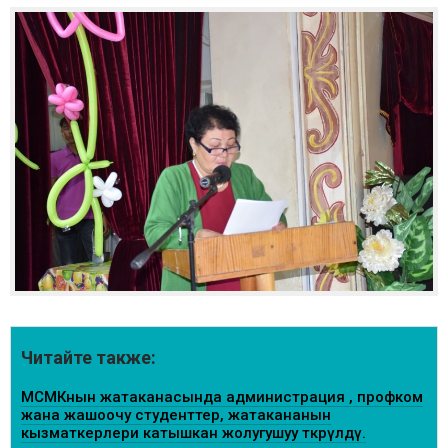
Читайте также:
МСМКнын жатаканасында администрация , профком
жана жашоочу студенттер, жатакананын
кызматкерлери катышкан жолугушуу өткөрүлдү.