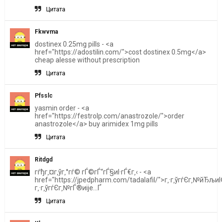
Цитата
Fkwvma
dostinex 0.25mg pills - <a
href="https://adostilin.com/">cost dostinex 0.5mg</a>
cheap alesse without prescription
Цитата
Pfsslc
yasmin order - <a
href="https://festrolp.com/anastrozole/">order
anastrozole</a> buy arimidex 1mg pills
Цитата
Ritdgd
гѓђг‚¤г‚ўг‚°гѓ© гЃ©гЃ“гЃ§иІ·гЃ€г‚‹ - <a
href="https://jpedpharm.com/tadalafil/">г‚·г‚ўгѓЄг‚№йЂљи
г‚·г‚ўгѓЄг‚№гЃ®иіје…Ґ
Цитата