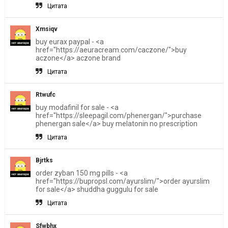
Цитата
Xmsiqv
buy eurax paypal - <a
href="https://aeuracream.com/caczone/">buy
aczone</a> aczone brand
Цитата
Rtwufc
buy modafinil for sale - <a
href="https://sleepagil.com/phenergan/">purchase
phenergan sale</a> buy melatonin no prescription
Цитата
Bjrtks
order zyban 150 mg pills - <a
href="https://bupropsl.com/ayurslim/">order ayurslim
for sale</a> shuddha guggulu for sale
Цитата
Sfwbhx