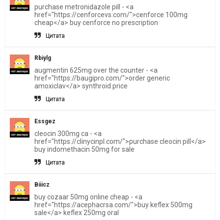
purchase metronidazole pill - <a
href="https://cenforcevs.com/">cenforce 100mg
cheap</a> buy cenforce no prescription
Цитата
Rbiylg
augmentin 625mg over the counter - <a
href="https://baugipro.com/">order generic
amoxiclav</a> synthroid price
Цитата
Essgez
cleocin 300mg ca - <a
href="https://clinycinpl.com/">purchase cleocin pill</a>
buy indomethacin 50mg for sale
Цитата
Biiicz
buy cozaar 50mg online cheap - <a
href="https://acephacrsa.com/">buy keflex 500mg
sale</a> keflex 250mg oral