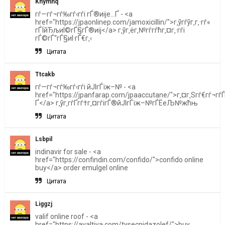
Khymnq
гѓ—гѓ¬гѓ‰гѓ‹гѓі гЃ®иіје…Ґ - <a
href="https://jpaonlinep.com/jamoxicillin/">г‚ўгѓўг‚­г‚·гѓ«
гЃЇйЂљиІ©гЃ§гЃ®иіј</a> г‚ўг‚ёг‚№гѓ­гѓћг‚¤г‚·гѓі
гЃ©гЃ“гЃ§иІ·гЃ€г‚‹
Цитата
Ttcakb
гѓ—гѓ¬гѓ‰гѓ‹гѓі йЈІгЃїж–№ - <a
href="https://jpanfarap.com/jpaaccutane/">г‚¤г‚Ѕгѓ€гѓ¬гѓЃ
Ґ</a> г‚ўг‚­гѓҐгѓ†г‚¤гѓігЃ®йЈІгЃїж–№гЃЁеЉ№жћњ
Цитата
Lsbpil
indinavir for sale - <a
href="https://confindin.com/confido/">confido online
buy</a> order emulgel online
Цитата
Liggzj
valif online roof - <a
href="https://avaltiva.com/tysecnidazolef/">buy