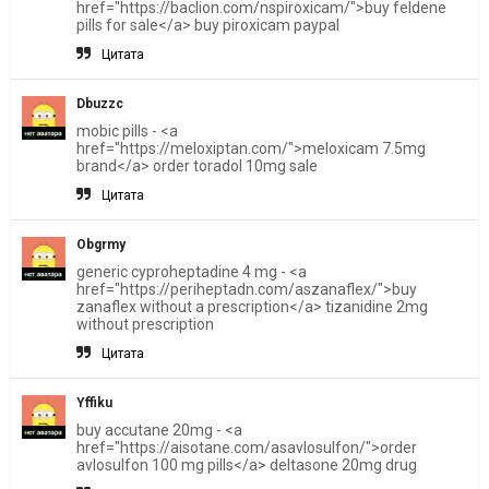
href="https://baclion.com/nspiroxicam/">buy feldene
pills for sale</a> buy piroxicam paypal
Цитата
Dbuzzc
mobic pills - <a
href="https://meloxiptan.com/">meloxicam 7.5mg
brand</a> order toradol 10mg sale
Цитата
Obgrmy
generic cyproheptadine 4 mg - <a
href="https://periheptadn.com/aszanaflex/">buy
zanaflex without a prescription</a> tizanidine 2mg
without prescription
Цитата
Yffiku
buy accutane 20mg - <a
href="https://aisotane.com/asavlosulfon/">order
avlosulfon 100 mg pills</a> deltasone 20mg drug