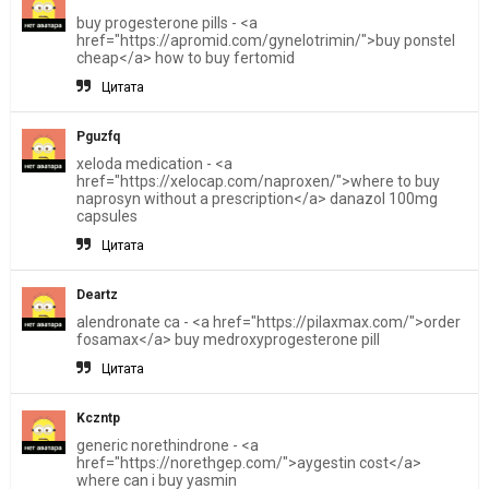
buy progesterone pills - <a
href="https://apromid.com/gynelotrimin/">buy ponstel
cheap</a> how to buy fertomid
Цитата
Pguzfq
xeloda medication - <a
href="https://xelocap.com/naproxen/">where to buy
naprosyn without a prescription</a> danazol 100mg
capsules
Цитата
Deartz
alendronate ca - <a href="https://pilaxmax.com/">order
fosamax</a> buy medroxyprogesterone pill
Цитата
Kczntp
generic norethindrone - <a
href="https://norethgep.com/">aygestin cost</a>
where can i buy yasmin