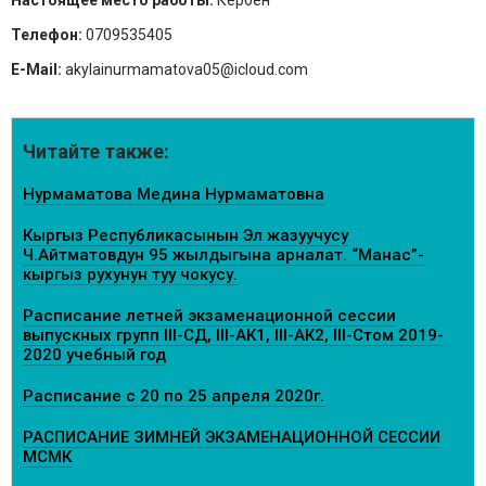
Настоящее место работы:
Кербен
Телефон:
0709535405
E-Mail:
akylainurmamatova05@icloud.com
Читайте также:
Нурмаматова Медина Нурмаматовна
Кыргыз Республикасынын Эл жазуучусу
Ч.Айтматовдун 95 жылдыгына арналат. “Манас”-
кыргыз рухунун туу чокусу.
Расписание летней экзаменационной сессии
выпускных групп III-СД, III-АК1, III-АК2, III-Стом 2019-
2020 учебный год
Расписание с 20 по 25 апреля 2020г.
РАСПИСАНИЕ ЗИМНЕЙ ЭКЗАМЕНАЦИОННОЙ СЕССИИ
МСМК