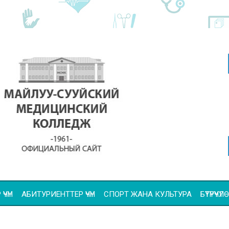
ҮЧҮН
АБИТУРИЕНТТЕР ҮЧҮН
СПОРТ ЖАНА КУЛЬТУРА
БҮТҮРҮҮ