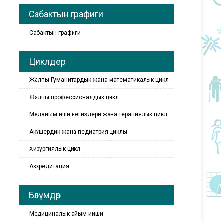
Сабактын графиги
Сабактын графиги
Циклдер
Жалпы Гуманитардык жана математикалык цикл
Жалпы профессионалдык цикл
Медайым иши негиздери жана терапиялык цикл
Акушердик жана педиатрия циклы
Хирургиялык цикл
Аккредитация
Бөлүмдөр
Медициналык айым ииши