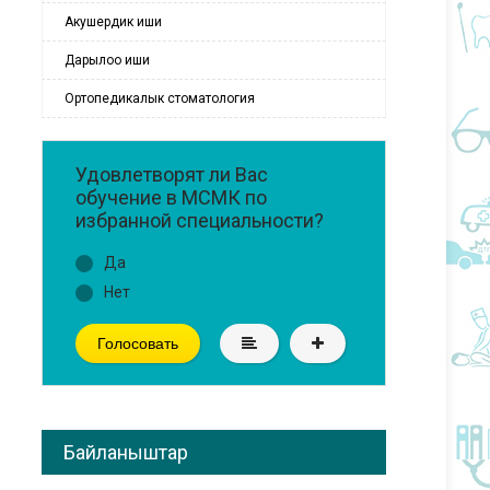
Акушердик иши
Дарылоо иши
Ортопедикалык стоматология
Удовлетворят ли Вас
обучение в МСМК по
избранной специальности?
Да
Нет
Голосовать
Байланыштар