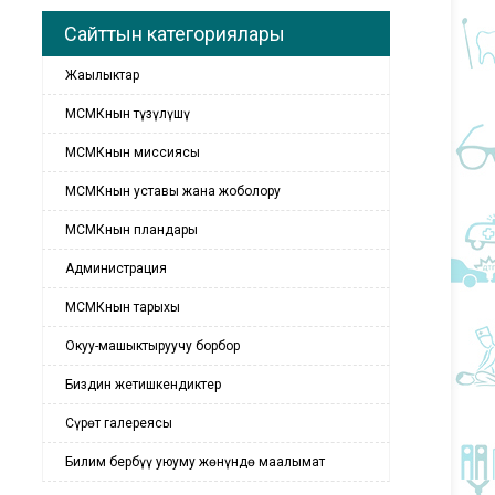
Сайттын категориялары
Жаңылыктар
МСМКнын түзүлүшү
МСМКнын миссиясы
МСМКнын уставы жана жоболору
МСМКнын пландары
Администрация
МСМКнын тарыхы
Окуу-машыктыруучу борбор
Биздин жетишкендиктер
Сүрөт галереясы
Билим бербүү уюуму жөнүндө маалымат