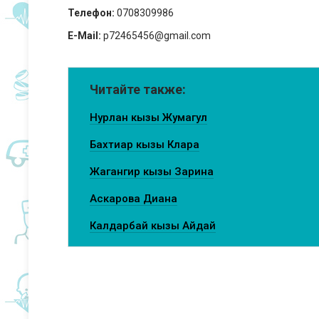
Телефон:
0708309986
E-Mail:
p72465456@gmail.com
Читайте также:
Нурлан кызы Жумагул
Бахтиар кызы Клара
Жагангир кызы Зарина
Аскарова Диана
Калдарбай кызы Айдай