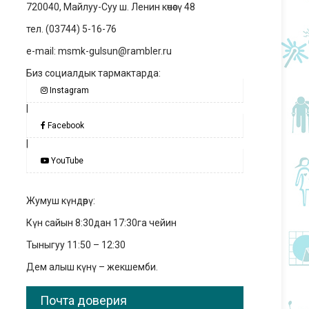
720040, Майлуу-Суу ш. Ленин көчөсү 48
тел. (03744) 5-16-76
e-mail: msmk-gulsun@rambler.ru
Биз социалдык тармактарда:
Instagram
|
Facebook
|
YouTube
Жумуш күндөрү:
Күн сайын 8:30дан 17:30га чейин
Тыныгуу 11:50 – 12:30
Дем алыш күнү – жекшемби.
Почта доверия