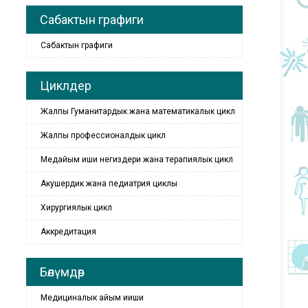
Сабактын графиги
Сабактын графиги
Циклдер
Жалпы Гуманитардык жана математикалык цикл
Жалпы профессионалдык цикл
Медайым иши негиздери жана терапиялык цикл
Акушердик жана педиатрия циклы
Хирургиялык цикл
Аккредитация
Бөлүмдөр
Медициналык айым ииши