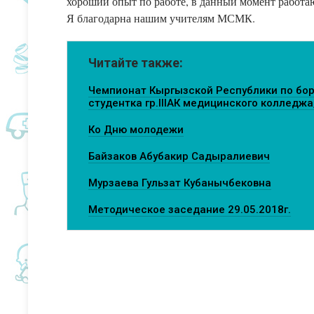
хороший опыт по работе, в данный момент работаю
Я благодарна нашим учителям МСМК.
Читайте также:
Чемпионат Кыргызской Республики по бор
студентка гр.IIIАК медицинского колледжа
Ко Дню молодежи
Байзаков Абубакир Садыралиевич
Мурзаева Гульзат Кубанычбековна
Методическое заседание 29.05.2018г.