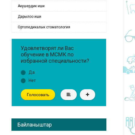
Акушердик иши
Дарылоо иши
Ортопедикалык стоматология
Удовлетворят ли Вас
обучение в МСМК по
избранной специальности?
Да
Нет
Голосовать
Байланыштар