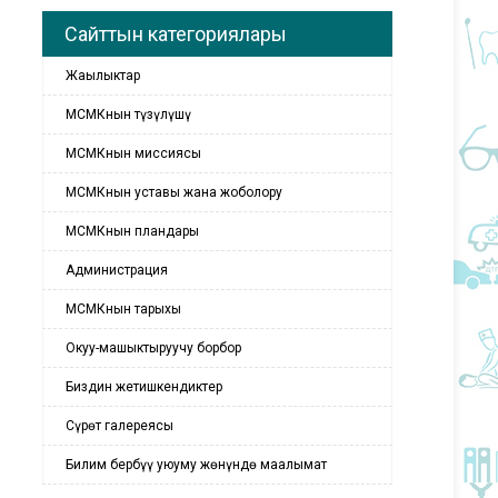
Сайттын категориялары
Жаңылыктар
МСМКнын түзүлүшү
МСМКнын миссиясы
МСМКнын уставы жана жоболору
МСМКнын пландары
Администрация
МСМКнын тарыхы
Окуу-машыктыруучу борбор
Биздин жетишкендиктер
Сүрөт галереясы
Билим бербүү уюуму жөнүндө маалымат