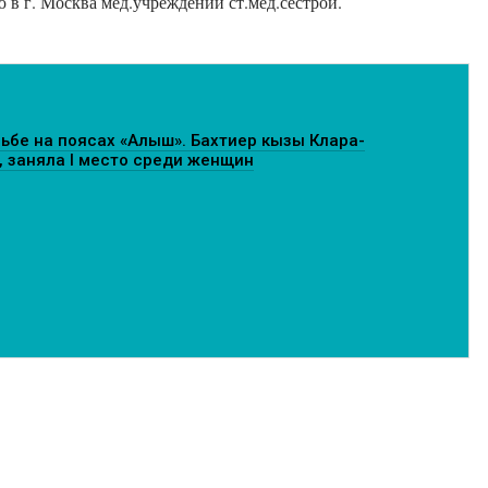
 в г. Москва мед.учреждении ст.мед.сестрой.
ьбе на поясах «Алыш». Бахтиер кызы Клара-
, заняла I место среди женщин