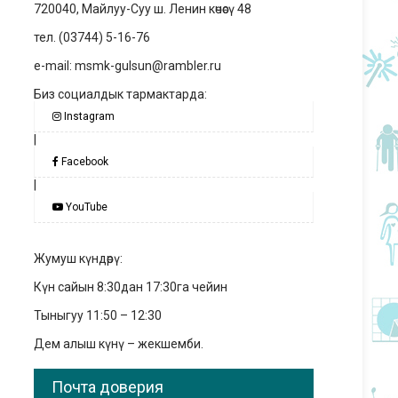
720040, Майлуу-Суу ш. Ленин көчөсү 48
тел. (03744) 5-16-76
e-mail: msmk-gulsun@rambler.ru
Биз социалдык тармактарда:
Instagram
|
Facebook
|
YouTube
Жумуш күндөрү:
Күн сайын 8:30дан 17:30га чейин
Тыныгуу 11:50 – 12:30
Дем алыш күнү – жекшемби.
Почта доверия