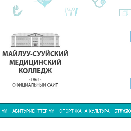
ҮЧҮН
АБИТУРИЕНТТЕР ҮЧҮН
СПОРТ ЖАНА КУЛЬТУРА
БҮТҮРҮҮ