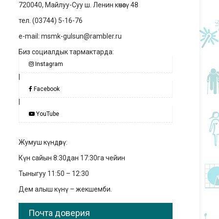
720040, Майлуу-Суу ш. Ленин көчөсү 48
тел. (03744) 5-16-76
e-mail: msmk-gulsun@rambler.ru
Биз социалдык тармактарда:
Instagram
|
Facebook
|
YouTube
Жумуш күндөрү:
Күн сайын 8:30дан 17:30га чейин
Тыныгуу 11:50 – 12:30
Дем алыш күнү – жекшемби.
Почта доверия