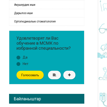
Акушердик иши
Дарылоо иши
Ортопедикалык стоматология
Удовлетворят ли Вас
обучение в МСМК по
избранной специальности?
Да
Нет
Голосовать
Байланыштар