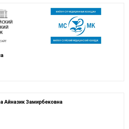
на
а Айназик Замирбековна