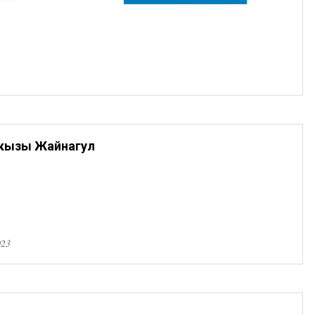
 кызы Жайнагул
023