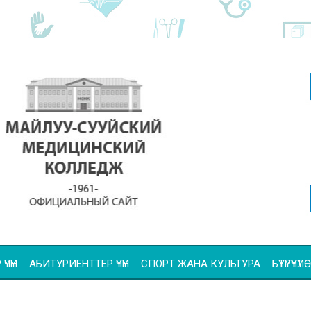
ҮЧҮН
АБИТУРИЕНТТЕР ҮЧҮН
СПОРТ ЖАНА КУЛЬТУРА
БҮТҮРҮҮ