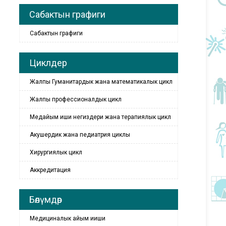
Сабактын графиги
Сабактын графиги
Циклдер
Жалпы Гуманитардык жана математикалык цикл
Жалпы профессионалдык цикл
Медайым иши негиздери жана терапиялык цикл
Акушердик жана педиатрия циклы
Хирургиялык цикл
Аккредитация
Бөлүмдөр
Медициналык айым ииши