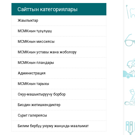
Сайттын категориялары
Жаңылыктар
МСМКнын түзүлүшү
МСМКнын миссиясы
МСМКнын уставы жана жоболору
МСМКнын пландары
Администрация
МСМКнын тарыхы
Окуу-машыктыруучу борбор
Биздин жетишкендиктер
Сүрөт галереясы
Билим бербүү уюуму жөнүндө маалымат