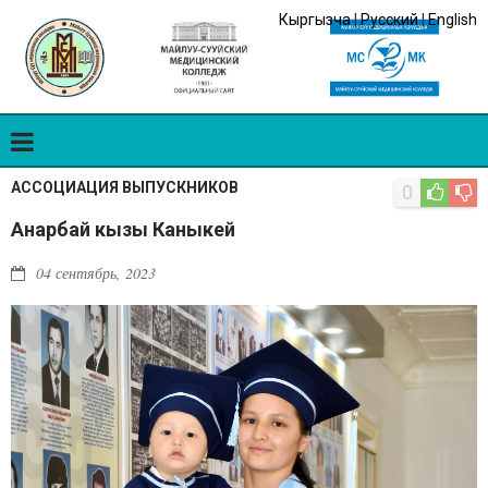
Кыргызча
|
Русский
|
English
АССОЦИАЦИЯ ВЫПУСКНИКОВ
0
Анарбай кызы Каныкей
04 сентябрь, 2023