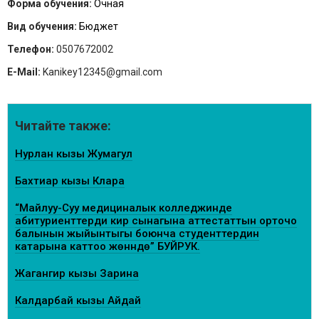
Форма обучения:
Очная
Вид обучения:
Бюджет
Телефон:
0507672002
E-Mail:
Kanikey12345@gmail.com
Читайте также:
Нурлан кызы Жумагул
Бахтиар кызы Клара
“Майлуу-Суу медициналык колледжинде
абитуриенттерди кирүү сынагына аттестаттын орточо
балынын жыйынтыгы боюнча студенттердин
катарына каттоо жөнүндө” БУЙРУК.
Жагангир кызы Зарина
Калдарбай кызы Айдай