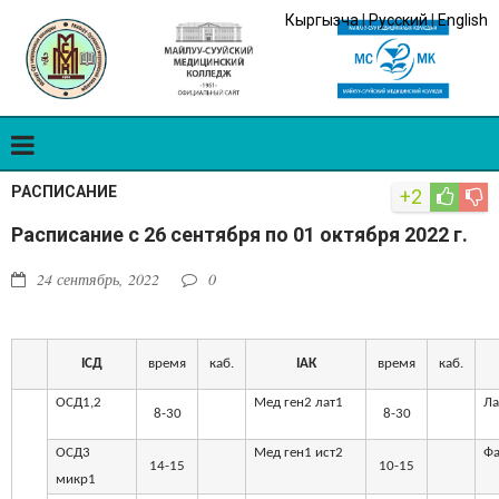
Кыргызча
|
Русский
|
English
РАСПИСАНИЕ
+2
Расписание с 26 сентября по 01 октября 2022 г.
24 сентябрь, 2022
0
I
СД
время
каб.
I
АК
время
каб.
ОСД1,2
Мед ген2 лат1
Ла
8-30
8-30
ОСД3
Мед ген1 ист2
Ф
14-15
10-15
микр1