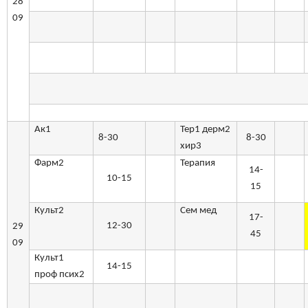
28
09
Ак1
Тер1 дерм2
8-30
8-30
хир3
Фарм2
Терапия
14-
10-15
15
Культ2
Сем мед
17-
12-30
29
45
09
Культ1
14-15
проф псих2