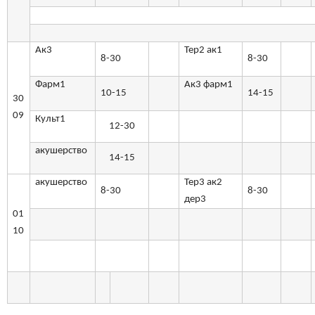
Ак3
Тер2 ак1
8-30
8-30
Фарм1
Ак3 фарм1
10-15
14-15
30
09
Культ1
12-30
акушерство
14-15
акушерство
Тер3 ак2
8-30
8-30
дер3
01
10