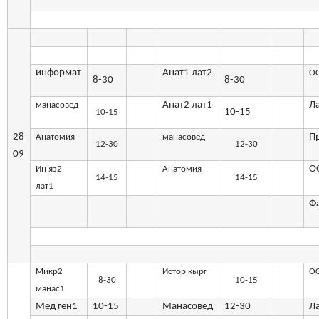
информат
Анат1 лат2
ОС
8-30
8-30
Анат2 лат1
Л
манасовед
10-15
10-15
28
П
Анатомия
манасовед
12-30
12-30
09
О
Ин яз2
Анатомия
14-15
14-15
лат1
Ф
Микр2
Истор кырг
О
8-30
10-15
манас1
Мед ген1
10-15
Манасовед
12-30
Л