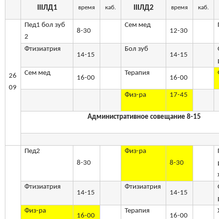
III
ЛД1
III
ЛД2
время
каб.
время
каб.
Пед1 бол зуб
Сем мед
8-30
12-30
2
Фтизиатрия
Бол зуб
14-15
14-15
Сем мед
Терапия
26
16-00
16-00
09
Физ-ра
17-45
Административное совещание 8-15
Пед2
Физ-ра
8-30
8-30
Фтизиатрия
Фтизиатрия
14-15
14-15
Физ-ра
Терапия
16-00
16-00