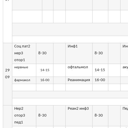
Соц пат2
Инф1
Ин
нер3
8-30
8-30
отор1
офтальмол
ак
нервные
14-15
29
14-15
09
Реанимация
16-00
фармакол
16-00
Нер2
Реан2 инф3
Пе
отор3
8-30
8-30
пед1