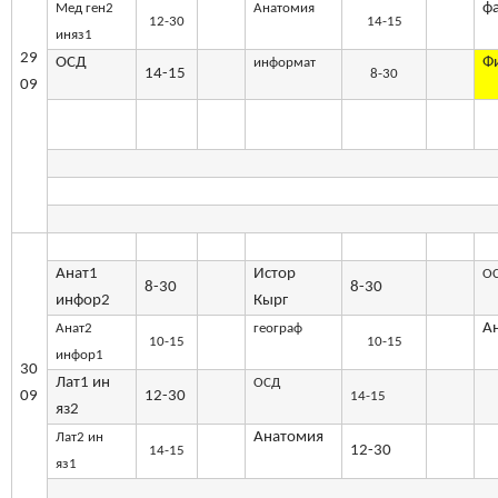
ф
Мед ген2
Анатомия
12-30
14-15
иняз1
29
ОСД
Ф
информат
14-15
8-30
09
Анат1
Истор
О
8-30
8-30
инфор2
Кырг
А
Анат2
географ
10-15
10-15
инфор1
30
Лат1 ин
ОСД
09
12-30
14-15
яз2
Анатомия
Лат2 ин
12-30
14-15
яз1