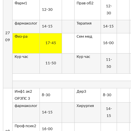
Фарм1
Прав об2
12-
12-30
30
фармаколог
Терапия
14-15
14-15
27
Физ-ра
Сем мед
09
17-45
16-00
Кур час
Кур час
11-
11-50
50
Инф1 ак2
Дер3
8-30
8-30
ОРЗПС 3
фармаколог
Хирургия
14-
14-15
15
Проф псих2
16-00