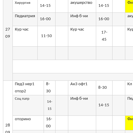
акушерство
Фи
Хирургия
14-15
14-15
Педиатрия
Инф б-ни
ак
16-00
16-00
27
Кур час
Кур час
Ку
17-
11-50
09
45
Пед3 нер1
8-
Ак3 офт1
Кл
8-30
отор2
30
Инф б-ни
Пе
Соц патр
14-
14-15
15
оторино
16-
Фи
28
00
09