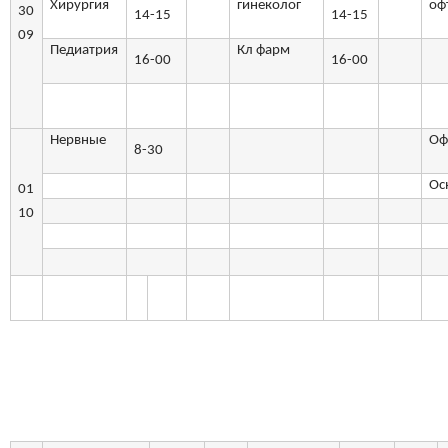
Хирургия
гинеколог
оф
30
14-15
14-15
09
Педиатрия
Кл фарм
16-00
16-00
Нервные
Оф
8-30
Ос
01
10