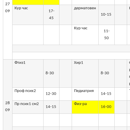
27
Кур час
дерматовен
09
17-
10-15
45
Кур час
11-
50
Фтиз1
Хир1
8-30
8-30
Проф псих2
Педиатрия
12-30
14-15
28
Пр псих1 см2
Физ-ра
14-15
16-00
09