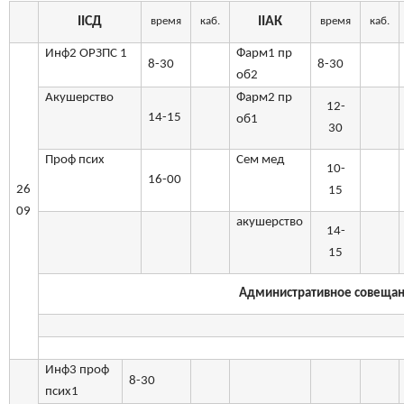
II
СД
II
АК
время
каб.
время
каб.
Инф2 ОРЗПС 1
Фарм1 пр
8-30
8-30
об2
Акушерство
Фарм2 пр
12-
14-15
об1
30
Проф псих
Сем мед
10-
16-00
26
15
09
акушерство
14-
15
Административное совещание
Инф3 проф
8-30
псих1