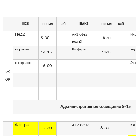
III
СД
время
каб.
III
АК1
время
каб.
Пед2
Ак1 офт2
Ин
8-30
8-30
реан3
нервные
Кл фарм
ак
14-15
14-15
оторино
Эк
16-00
26
09
Административное совещание 8-15
Физ-ра
Ак2 офт3
Кл
12-30
8-30