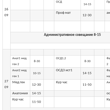
ОСД
П
14-15
26
Проф мат
а
09
12-30
Административное совещание 8-15
Анат1 мед
ОСД1,2
Фа
8-30
8-30
ген 2
2
ОСД3 ист1
Анат2 мед
Ф
14-15
10-15
ген 1
ма
27
Мед ген
Кур час
А
12-30
11-50
09
Анатомия
14-15
о
Кур час
Ку
11-50