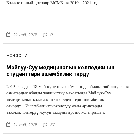
Коллективный договор МСМК на 2019 - 2021 годы.
22 май, 2019
0
НОВОСТИ
Майлуу-Суу медициналык колледжинин
студенттери ишембилик өткөрдү
2019-жылдын 18-май күнү шаар аймагында айлана-чөйрөнү жана
санитардык абалды жакшыртуу максатында Майлуу-Суу
медициналык колледжинин студенттери ишембилик
өткөрдү. Ишембиликтекөчөлөрдү жана арыктарды
тазалап,чөптөрдү жулуп шаарды иретке келтиришти.
21 май, 2019
87