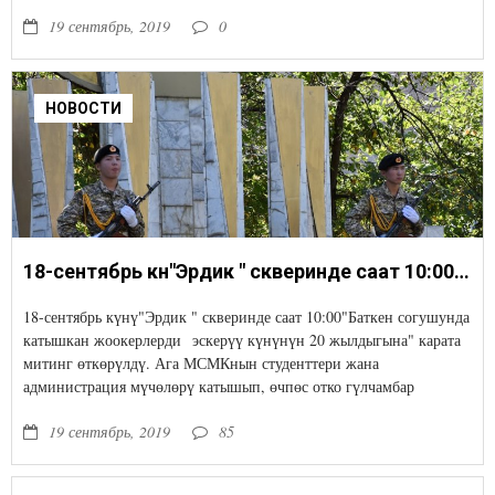
19 сентябрь, 2019
0
НОВОСТИ
18-сентябрь күнү"Эрдик " скверинде саат 10:00"Баткен согушунда катышкан жоокерлерди эскерүү күнүнүн 20 жылдыгына" карата митинг өткөрүлдү.
18-сентябрь күнү"Эрдик " скверинде саат 10:00"Баткен согушунда
катышкан жоокерлерди эскерүү күнүнүн 20 жылдыгына" карата
митинг өткөрүлдү. Ага МСМКнын студенттери жана
администрация мүчөлөрү катышып, өчпөс отко гүлчамбар
коюшту.
19 сентябрь, 2019
85