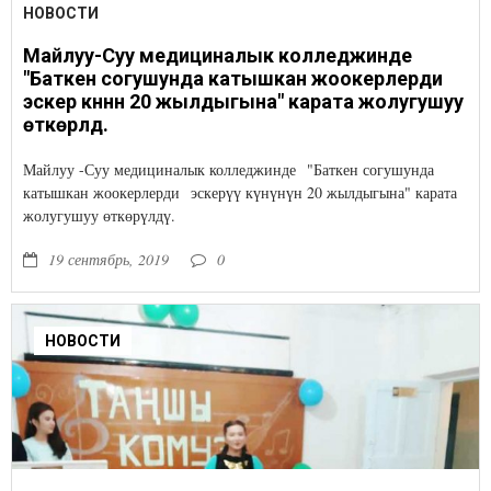
НОВОСТИ
Майлуу-Суу медициналык колледжинде
"Баткен согушунда катышкан жоокерлерди
эскерүү күнүнүн 20 жылдыгына" карата жолугушуу
өткөрүлдү.
Майлуу -Суу медициналык колледжинде "Баткен согушунда
катышкан жоокерлерди эскерүү күнүнүн 20 жылдыгына" карата
жолугушуу өткөрүлдү.
19 сентябрь, 2019
0
НОВОСТИ