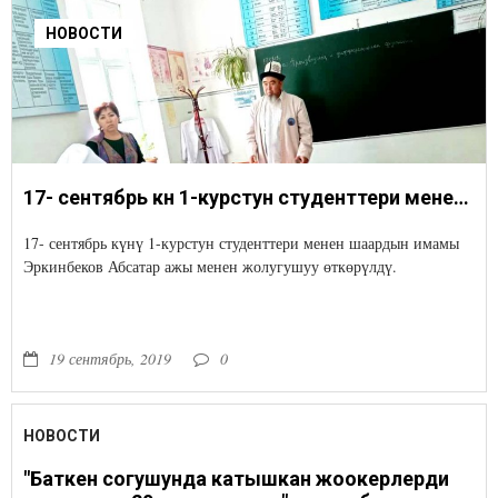
НОВОСТИ
17- сентябрь күнү 1-курстун студенттери менен шаардын имамы Эркинбеков Абсатар ажы менен жолугушуу өткөрүлдү.
17- сентябрь күнү 1-курстун студенттери менен шаардын имамы
Эркинбеков Абсатар ажы менен жолугушуу өткөрүлдү.
19 сентябрь, 2019
0
НОВОСТИ
"Баткен согушунда катышкан жоокерлерди