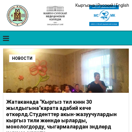
Кыргызча
|
Русский
|
English
НОВОСТИ
Жатаканада "Кыргыз тил күнүнүн 30
жылдыгына"карата адабий кече
өткөрүлдү.Студенттер акын-жазуучулардын
кыргыз тили жөнүндө ырларды,
монологдорду, чыгармалардан үзүндүлөрдү