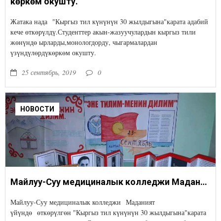
көркөм окушту.
Жатака нада "Кыргыз тил күнүнүн 30 жылдыгына"карата адабий
кече өткөрүлдү.Студенттер акын-жазуучулардын кыргыз тили
жөнүндө ырларды,монологдорду, чыгармалардан
үзүндүлөрдүкөркөм окушту.
25 сентябрь, 2019
0
НОВОСТИ
Майлуу-Суу медициналык колледжи Маданият үйүндө өткөрүлгөн "Кыргыз тил күнүнүн 30 жылдыгына"карата көргөзмөгө катышышты
Майлуу-Суу медициналык колледжи Маданият
үйүндө өткөрүлгөн "Кыргыз тил күнүнүн 30 жылдыгына"карата