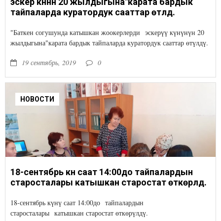
эскерүү күнүнүн 20 жылдыгына"карата бардык
тайпаларда куратордук сааттар өтүлдү.
"Баткен согушунда катышкан жоокерлерди эскерүү күнүнүн 20
жылдыгына"карата бардык тайпаларда куратордук сааттар өтүлдү.
19 сентябрь, 2019
0
НОВОСТИ
18-сентябрь күнү саат 14:00до тайпалардын
старосталары катышкан старостат өткөрүлдү.
18-сентябрь күнү саат 14:00до тайпалардын
старосталары катышкан старостат өткөрүлдү.