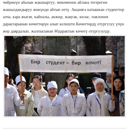
чөйрөнүн абалын жакшыртуу, мекеменин айлана тегерегин
жашылдандыруу жөнүндө айтып өттү. Акцияга катышкан студенттер
алча, кара жыгач, кайналы, анжир, жаңгак, килас, павлония
дарактарынын көчөттөрүн алып келишти.Көчөттөрдү отургузуу үчүн
жер даярдалып, жалпысынан 80дарактын көчөтү отургузулду.