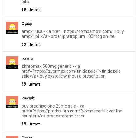
pills
Цитата
Cyaxji
amoxil usa - <a href="https://combamoxi.com/">buy
amoxil pill</a> order ipratropium 100mcg online
Цитата
Ixvora
zithromax 500mg generic - <a
href="https://zyprmax.com/tinidazole/">tinidazole
sale</a> buy bystolic without a prescription
Цитата
Rawgdx
buy prednisolone 20mg sale - <a
href="https://predxzipro.com/">omnacortil over the
counter</a> progesterone order
Цитата