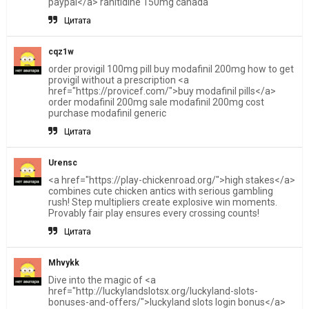
paypal</a> ranitidine 150mg canada
Цитата
cqz1w
order provigil 100mg pill buy modafinil 200mg how to get
provigil without a prescription <a
href="https://provicef.com/">buy modafinil pills</a>
order modafinil 200mg sale modafinil 200mg cost
purchase modafinil generic
Цитата
Urensc
<a href="https://play-chickenroad.org/">high stakes</a>
combines cute chicken antics with serious gambling
rush! Step multipliers create explosive win moments.
Provably fair play ensures every crossing counts!
Цитата
Mhvykk
Dive into the magic of <a
href="http://luckylandslotsx.org/luckyland-slots-
bonuses-and-offers/">luckyland slots login bonus</a>