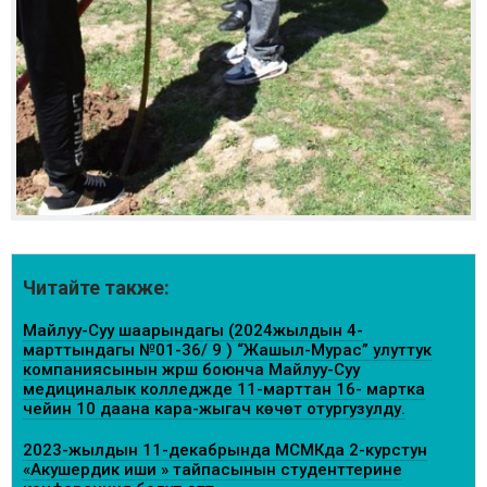
Читайте также:
Майлуу-Суу шаарындагы (2024жылдын 4-
марттындагы №01-36/ 9 ) “Жашыл-Мурас” улуттук
компаниясынын жүрүшү боюнча Майлуу-Суу
медициналык колледжде 11-марттан 16- мартка
чейин 10 даана кара-жыгач көчөтү отургузулду.
2023-жылдын 11-декабрында МСМКда 2-курстун
«Акушердик иши » тайпасынын студенттерине