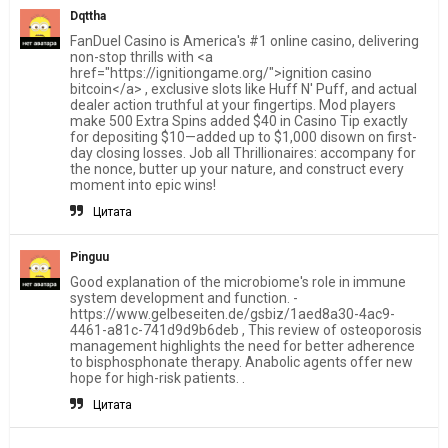
Dqttha
FanDuel Casino is America's #1 online casino, delivering
non-stop thrills with <a
href="https://ignitiongame.org/">ignition casino
bitcoin</a> , exclusive slots like Huff N' Puff, and actual
dealer action truthful at your fingertips. Mod players
make 500 Extra Spins added $40 in Casino Tip exactly
for depositing $10—added up to $1,000 disown on first-
day closing losses. Job all Thrillionaires: accompany for
the nonce, butter up your nature, and construct every
moment into epic wins!
Цитата
Pinguu
Good explanation of the microbiome's role in immune
system development and function. -
https://www.gelbeseiten.de/gsbiz/1aed8a30-4ac9-
4461-a81c-741d9d9b6deb , This review of osteoporosis
management highlights the need for better adherence
to bisphosphonate therapy. Anabolic agents offer new
hope for high-risk patients. .
Цитата