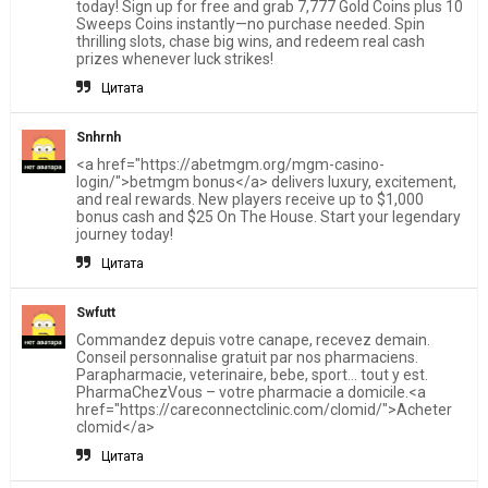
today! Sign up for free and grab 7,777 Gold Coins plus 10
Sweeps Coins instantly—no purchase needed. Spin
thrilling slots, chase big wins, and redeem real cash
prizes whenever luck strikes!
Цитата
Snhrnh
<a href="https://abetmgm.org/mgm-casino-
login/">betmgm bonus</a> delivers luxury, excitement,
and real rewards. New players receive up to $1,000
bonus cash and $25 On The House. Start your legendary
journey today!
Цитата
Swfutt
Commandez depuis votre canape, recevez demain.
Conseil personnalise gratuit par nos pharmaciens.
Parapharmacie, veterinaire, bebe, sport… tout y est.
PharmaChezVous – votre pharmacie a domicile.<a
href="https://careconnectclinic.com/clomid/">Acheter
clomid</a>
Цитата