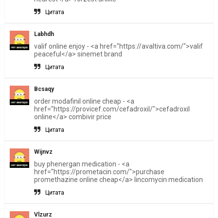
Цитата
Labhdh
valif online enjoy - <a href="https://avaltiva.com/">valif
peaceful</a> sinemet brand
Цитата
Bcsaqy
order modafinil online cheap - <a
href="https://provicef.com/cefadroxil/">cefadroxil
online</a> combivir price
Цитата
Wijnvz
buy phenergan medication - <a
href="https://prometacin.com/">purchase
promethazine online cheap</a> lincomycin medication
Цитата
Vlzurz