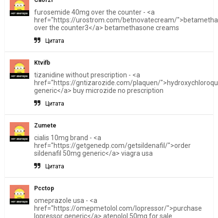
Caorzl
furosemide 40mg over the counter - <a
href="https://urostrom.com/betnovatecream/">betameth
over the counter3</a> betamethasone creams
Цитата
Ktvifb
tizanidine without prescription - <a
href="https://gntizarozide.com/plaquen/">hydroxychloroqu
generic</a> buy microzide no prescription
Цитата
Zumete
cialis 10mg brand - <a
href="https://getgenedp.com/getsildenafil/">order
sildenafil 50mg generic</a> viagra usa
Цитата
Pcctop
omeprazole usa - <a
href="https://omepmetolol.com/lopressor/">purchase
lopressor generic</a> atenolol 50mg for sale