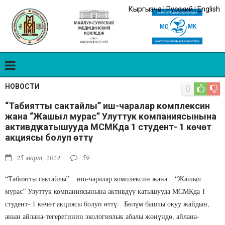
Кыргызча
|
Русский
|
English
НОВОСТИ
0
“Табиятты сактайлы” иш-чаралар комплексин
жана “Жашыл мурас” Улуттук компаниясынына
активдүү катышууда МСМКда 1 студент- 1 көчөт
акциясы болуп өттү.
25 март, 2024
59
“Табиятты сактайлы” иш-чаралар комплексин жана “Жашыл
мурас” Улуттук компаниясынына активдүү катышууда МСМКда 1
студент- 1 көчөт акциясы болуп өттү. Бөлүм башчы окуу жайдын,
анын айлана-тегерегинин экологиялык абалы жөнүндө, айлана-