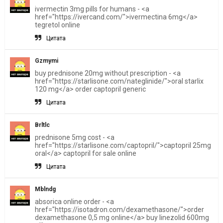
ivermectin 3mg pills for humans - <a
href="https://ivercand.com/">ivermectina 6mg</a>
tegretol online
Цитата
Gzmymi
buy prednisone 20mg without prescription - <a
href="https://starlisone.com/nateglinide/">oral starlix
120 mg</a> order captopril generic
Цитата
Brltlc
prednisone 5mg cost - <a
href="https://starlisone.com/captopril/">captopril 25mg
oral</a> captopril for sale online
Цитата
Mblndg
absorica online order - <a
href="https://isotadron.com/dexamethasone/">order
dexamethasone 0,5 mg online</a> buy linezolid 600mg