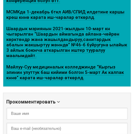
конференция болуп өттү.
МСМКда 1-декабрь бүткүл АИВ/СПИД илдетине каршы
күрөшүү күнүнө карата иш-чаралар өткөрүлдү.
Шаардык мэриянын 2021-жылдын 10-март күнү
чыгарылган “Шаардын аймагында айлана-чөйрөнү
көрктөндүрүү жана жашылдандыруу,санитардык
абалын жакшыртуу жөнүндө” №46-б буйругуна ылайык
3 айлык боюнча аткарылган иштер тууралуу
маалымдайт.
Майлуу-Суу медициналык колледжинде “Кыргыз
элинин улуттук баш кийими болгон 5-март Ак калпак
күнүнө” карата иш-чаралар өткөрүлдү.
Прокомментировать