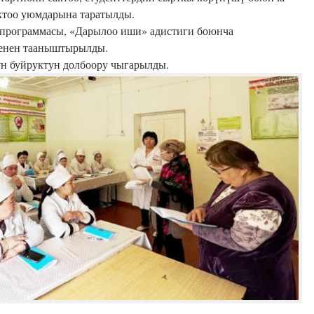
ктоо уюмдарына таратылды.
 программасы, «Дарылоо иши» адистиги боюнча
менен тааныштырылды.
н буйруктун долбоору чыгарылды.