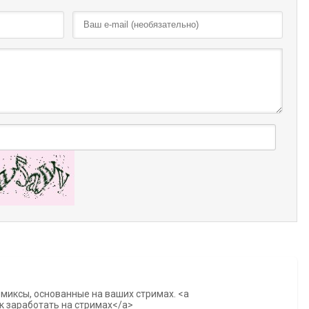
омиксы, основанные на ваших стримах. <a
к заработать на стримах</a>