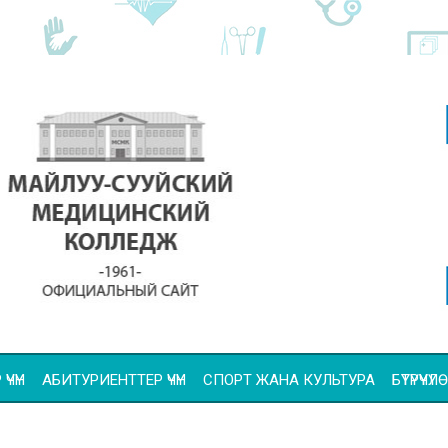
ҮЧҮН
АБИТУРИЕНТТЕР ҮЧҮН
СПОРТ ЖАНА КУЛЬТУРА
БҮТҮРҮҮ