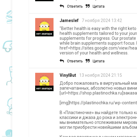
Ответить
Цитата
Jameslef
7 ноября 2024 13:42
"Better health is easy with the right ke
health supplements tailored to your jour
supplements for progress. Our prostat
while brain supplements support focus. 
href=https://sites.google.com/view/hea
version of your health and wellness.
Ответить
Цитата
VinylBut
13 ноября 2024 21:15
Добро пожаловать в виртуальный маг
запечатанных, абсолютно новых винил
[url=https://shop.plastinochka.ru]заказ
[img]https://plastinochka.ru/wp-conten
В «Пластиночке» вы найдете только 
классики и джаза до рока и электрон
мы внимательно отслеживаем мировы
могли приобрести новейшими альбом
Каждая пластинка в нашем магазине 