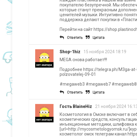
покупателю безупречной. Мы обеспеч
которые станут прекрасным дополне
ценителей музыки. Интуитивно понят
поддержка делают покупки в «Пласти
Перейти на сайт https://shop.plastinoc
Ответить
Цитата
Shop-1hiz
15 ноября 2024 18:19
MEGA снова работает!!!
Подробнее https://telegra.ph/M3ga-at-
polzovatelej-09-01
#megaweb3 #megaweb7 #megaweb8
Ответить
Цитата
Гость BlaineHiz
21 ноября 2024 16:1
Косметология в Омске включает в себ
косметических средств, консультаци
инъекционные методики, шлифовка ко
[url=http://mycosmetologyomsk.ru/]ку
косметолог омск телеграм канал http