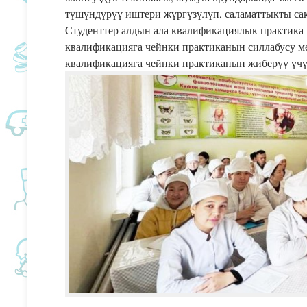
түшүндүрүү иштери жүргүзүлүп, саламаттыкты са
Студенттер алдын ала квалификациялык практика
квалификацияга чейнки практиканын силлабусу 
квалификацияга чейнки практиканын жиберүү үчү