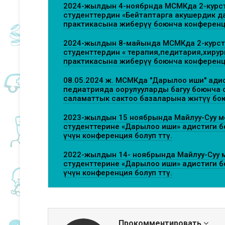
2024-жылдын 4-ноябрнда МСМКда 2-курс
студенттердин «Бейтаптарга акушердик дан
практикасына жиберүү боюнча конференция
2024-жылдын 8-майында МСМКда 2-курст
студенттердин « терапия,педитария,хирур
практикасына жиберүү боюнча конференция
08.05.2024 ж. МСМКда "Дарылоо иши" адис
педиатрияда оорулууларды багуу боюнча о
саламаттык сактоо базаларына жөнөтүү бою
2023-жылдын 15 ноябрында Майлуу-Суу м
студенттерине «Дарылоо иши» адистиги б
үчүн конференция болуп өттү.
2022-жылдын 14- ноябрында Майлуу-Суу 
студенттерине «Дарылоо иши» адистиги б
үчүн конференция болуп өттү.
Прокомментировать