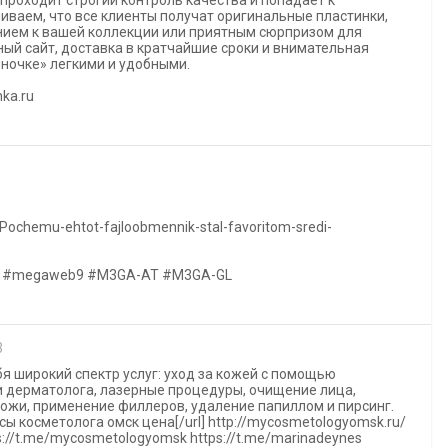
иваем, что все клиенты получат оригинальные пластинки,
нием к вашей коллекции или приятным сюрпризом для
ный сайт, доставка в кратчайшие сроки и внимательная
ночке» легкими и удобными.
hka.ru
Pochemu-ehtot-fajloobmennik-stal-favoritom-sredi-
 #megaweb9 #M3GA-AT #M3GA-GL
3
я широкий спектр услуг: уход за кожей с помощью
и дерматолога, лазерные процедуры, очищение лица,
жи, применение филлеров, удаление папиллом и пирсинг.
рсы косметолога омск цена[/url] http://mycosmetologyomsk.ru/
s://t.me/mycosmetologyomsk https://t.me/marinadeynes