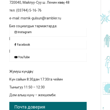
720040, Майлуу-Суу ш. Ленин көчөсү 48
тел. (03744) 5-16-76
e-mail: msmk-gulsun@rambler.ru
Биз социалдык тармактарда:
Instagram
|
Facebook
|
YouTube
Жумуш күндөрү:
Күн сайын 8:30дан 17:30га чейин
Тыныгуу 11:50 – 12:30
Дем алыш күнү – жекшемби.
Почта доверия