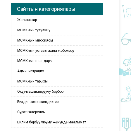
Сайттын категориялары
Жаңылыктар
МСМКнын түзүлүшү
МСМКнын миссиясы
МСМКнын уставы жана жоболору
МСМКнын пландары
Администрация
МСМКнын тарыхы
Окуу-машыктыруучу борбор
Биздин жетишкендиктер
Сүрөт галереясы
Билим бербүү уюуму жөнүндө маалымат