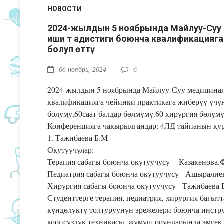
НОВОСТИ
2024-жылдын 5 ноябрында Майлуу-Суу
иши т адистиги боюнча квалификацияга ч
болуп өттү.
06 ноябрь, 2024
6
2024-жылдын 5 ноябрында Майлуу-Суу медицинал
квалификацияга чейинки практикага жиберүү үчүн 
болуму,60саат балдар бөлмүмү.60 хирургия бөлүмү
Конференцияга чакырылгандар: 4ЛД тайпанын ку
1. Тажибаева Б.М
Окутуучулар:
Терапия сабагы боюнча окутуучусу - Казакенова.
Педиатрия сабагы боюнча окутуучусу - Ашыралие
Хирургия сабагы боюнча окутуучусу - Тажибаева 
Студенттерге терапия, педиатрия, хирургия багы
күндөлүктү толтуруунун эрежелери боюнча инстр
коопсуздук техникасы, жумуш орундарында эмгек 