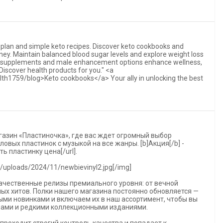
to plan and simple keto recipes. Discover keto cookbooks and
ney. Maintain balanced blood sugar levels and explore weight loss
e supplements and male enhancement options enhance wellness,
Discover health products for you." <a
lth1759/blog>Keto cookbooks</a> Your ally in unlocking the best
азин «Пластиночка», где вас ждет огромный выбор
овых пластинок с музыкой на все жанры. [b]Акция[/b] -
ать пластинку цена[/url].
t/uploads/2024/11/newbievinyl2.jpg[/img]
качественные релизы премиального уровня: от вечной
ных хитов. Полки нашего магазина постоянно обновляется —
ми новинками и включаем их в наш ассортимент, чтобы вы
ами и редкими коллекционными изданиями.
проходит строгий контроль качества и попадает к