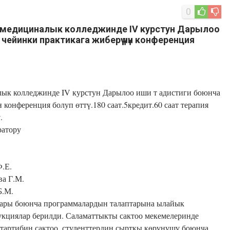
0
 медициналык колледжинде IV курстун Дарылоо
ейинки практикага жиберүү үчүн конференция
ык колледжинде IV курстун Дарылоо иши т адистиги боюнча
конференция болуп өттү.180 саат.5кредит.60 саат терапия
.
ратору
Ф.Е.
ва Г.М.
Б.М.
ттары боюнча программалардын талаптарына ылайык
укциялар берилди. Саламаттыкты сактоо мекемелеринде
тартибин сактоо, студенттердин сырткы көрүнүшү боюнча