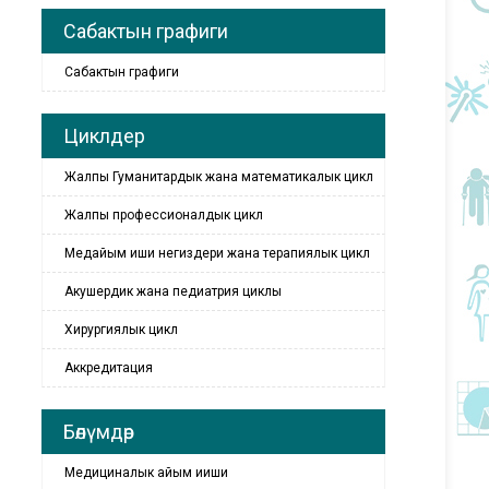
Сабактын графиги
Сабактын графиги
Циклдер
Жалпы Гуманитардык жана математикалык цикл
Жалпы профессионалдык цикл
Медайым иши негиздери жана терапиялык цикл
Акушердик жана педиатрия циклы
Хирургиялык цикл
Аккредитация
Бөлүмдөр
Медициналык айым ииши