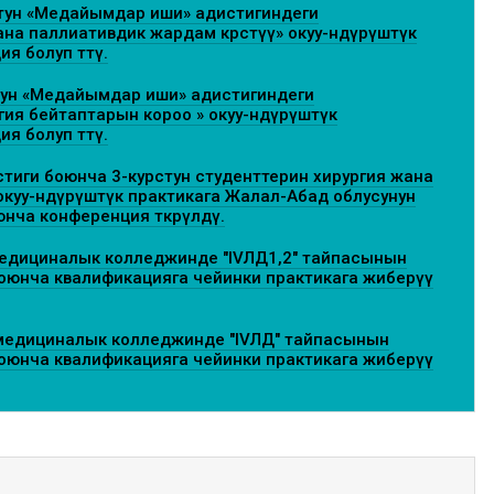
тун «Медайымдар иши» адистигиндеги
а паллиативдик жардам көрсөтүү» окуу-өндүрүштүк
 болуп өттү.
ун «Медайымдар иши» адистигиндеги
гия бейтаптарын короо » окуу-өндүрүштүк
 болуп өттү.
тиги боюнча 3-курстун студенттерин хирургия жана
куу-өндүрүштүк практикага Жалал-Абад облусунун
нча конференция өткөрүлдү.
едициналык колледжинде "IVЛД1,2" тайпасынын
оюнча квалификацияга чейинки практикага жиберүү
медициналык колледжинде "IVЛД" тайпасынын
оюнча квалификацияга чейинки практикага жиберүү