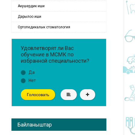
Акушердик иши
Дарылоо иши
Ортопедикалык стоматология
Удовлетворят ли Вас
обучение в МСМК по
избранной специальности?
Да
Нет
Голосовать
Байланыштар