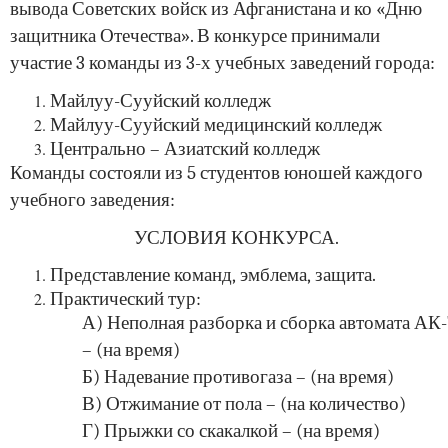
вывода Советских войск из Афганистана и ко «Дню
защитника Отечества». В конкурсе принимали
участие 3 команды из 3-х учебных заведений города:
Майлуу-Сууйский колледж
Майлуу-Сууйский медицинский колледж
Центрально – Азиатский колледж
Команды состояли из 5 студентов юношей каждого
учебного заведения:
УСЛОВИЯ
КОНКУРСА
.
Представление
команд
,
эмблема
,
защита.
Практический
тур
:
А
)
Неполная
разборка
и
сборка
автомата
АК
– (
на
время
)
Б
)
Надевание
противогаза
– (
на
время
)
В
)
Отжимание
от
пола
– (
на
количество
)
Г
)
Прыжки
со
скакалкой
– (
на
время
)