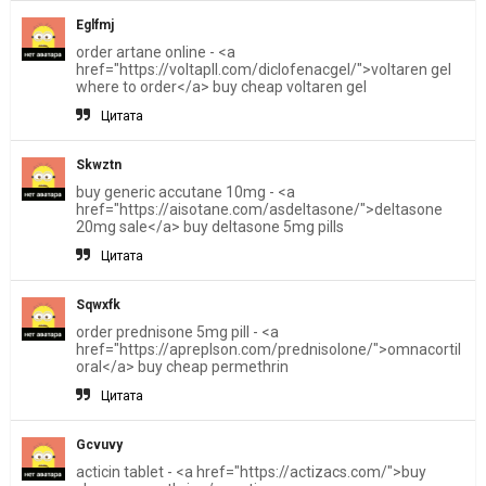
Eglfmj
order artane online - <a
href="https://voltapll.com/diclofenacgel/">voltaren gel
where to order</a> buy cheap voltaren gel
Цитата
Skwztn
buy generic accutane 10mg - <a
href="https://aisotane.com/asdeltasone/">deltasone
20mg sale</a> buy deltasone 5mg pills
Цитата
Sqwxfk
order prednisone 5mg pill - <a
href="https://apreplson.com/prednisolone/">omnacortil
oral</a> buy cheap permethrin
Цитата
Gcvuvy
acticin tablet - <a href="https://actizacs.com/">buy