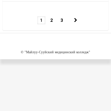
1
2
3
© "Майлуу-Сууйский медицинский колледж"