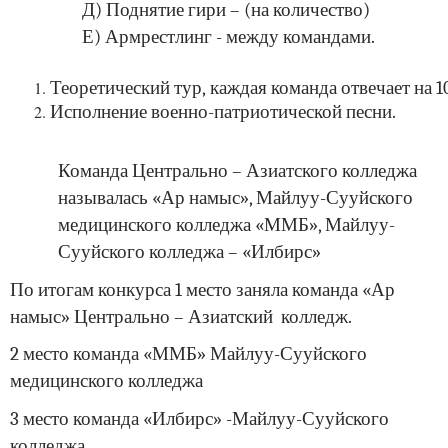
Д
)
Поднятие
гири
– (
на
количество
)
Е) Армрестлинг - между командами.
Теоретический
тур
,
каждая
команда
отвечает
на
1
Исполнение
военно
-
патриотической
песни
.
Команда Центрально – Азиатского колледжа
называлась «Ар намыс», Майлуу-Сууйского
медицинского колледжа «ММБ», Майлуу-
Сууйского колледжа – «Илбирс»
По итогам конкурса 1 место заняла команда «Ар
намыс» Центрально – Азиатский колледж.
2 место команда «ММБ» Майлуу-Сууйского
медицинского колледжа
3 место команда «Илбирс» -Майлуу-Сууйского
колледжа.