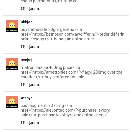
cheap permethrin</a> retin ca
Цитата
Bkbjon
buy betnovate 20gm generic - <a
href="https://betnoson.com/awdifferin/">order differin
online cheap</a> benoquin online order
Цитата
Bvnjwj
metronidazole 400mg price - <a
href="https://ametronles.com/">flagyl 200mg over the
counter</a> buy cenforce for sale
Цитата
Atsnyc
cost augmentin 375mg - <a
href="https://alevonted.com/">purchase levoxyl
sale</a> purchase levothyroxine online cheap
Цитата