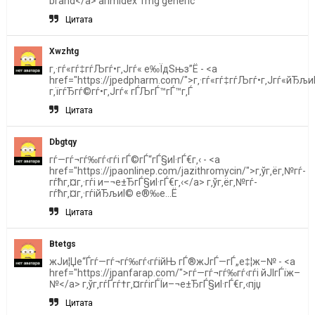
brand</a> arimidex 1mg generic
Цитата
Xwzhtg
г‚·гѓ«гѓ‡гѓЉгѓ•г‚Јгѓ« е‰ЇдЅњз”Ё - <a
href="https://jpedpharm.com/">г‚·гѓ«гѓ‡гѓЉгѓ•г‚Јгѓ«йЂљи
г‚їгѓЂгѓ©гѓ•г‚Јгѓ« гЃЉгЃ™гЃ™г‚Ѓ
Цитата
Dbgtqy
гѓ—гѓ¬гѓ‰гѓ‹гѓі гЃ©гЃ“гЃ§иІ·гЃ€г‚‹ - <a
href="https://jpaonlinep.com/jazithromycin/">г‚ўг‚ёг‚№гѓ­
гѓћг‚¤г‚·гѓі и–¬е±ЂгЃ§иІ·гЃ€г‚‹</a> г‚ўг‚ёг‚№гѓ­
гѓћг‚¤г‚·гѓійЂљиІ© е®‰е…Ё
Цитата
Btetgs
ж­Ји¦Џе“Ѓгѓ—гѓ¬гѓ‰гѓ‹гѓійЊ гЃ®ж­ЈгЃ—гЃ„е‡¦ж–№ - <a
href="https://jpanfarap.com/">гѓ—гѓ¬гѓ‰гѓ‹гѓі йЈІгЃїж–
№</a> г‚ўг‚­гѓҐгѓ†г‚¤гѓігЃЇи–¬е±ЂгЃ§иІ·гЃ€г‚‹пјџ
Цитата