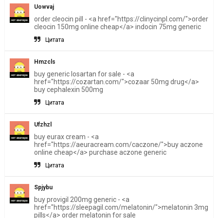
Uowvaj
order cleocin pill - <a href="https://clinycinpl.com/">order
cleocin 150mg online cheap</a> indocin 75mg generic
Цитата
Hmzcls
buy generic losartan for sale - <a
href="https://cozartan.com/">cozaar 50mg drug</a>
buy cephalexin 500mg
Цитата
Ufzhzl
buy eurax cream - <a
href="https://aeuracream.com/caczone/">buy aczone
online cheap</a> purchase aczone generic
Цитата
Spjybu
buy provigil 200mg generic - <a
href="https://sleepagil.com/melatonin/">melatonin 3mg
pills</a> order melatonin for sale