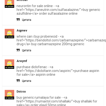
neurontin for sale online - <a
href="https://aneutrin.com/sulfasalazine/">buy generic
azulfidine</a> order sulfasalazine online
Цитата
Aqpnev
where can i buy probenecid - <a
href="https://bendoltol.com/carbamazepine/">carbamaze
drug</a> buy carbamazepine 200mg generic
Цитата
Arwymf
purchase diclofenac - <a
href="https://dicloltarin.com/aspirin/">purchase aspirin
for sale</a> aspirin online
Цитата
Dxicoa
buy generic rumalaya for sale - <a
href="https://rumaxtol.com/shallaki/">buy shallaki for
sale</a> order elavil 50mg online