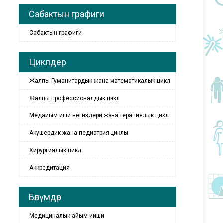
Сабактын графиги
Сабактын графиги
Циклдер
Жалпы Гуманитардык жана математикалык цикл
Жалпы профессионалдык цикл
Медайым иши негиздери жана терапиялык цикл
Акушердик жана педиатрия циклы
Хирургиялык цикл
Аккредитация
Бөлүмдөр
Медициналык айым ииши