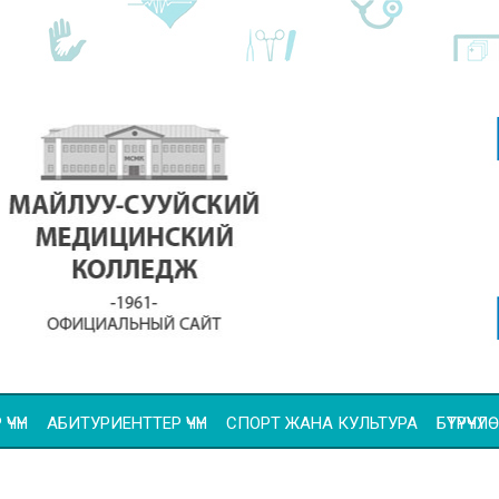
ҮЧҮН
АБИТУРИЕНТТЕР ҮЧҮН
СПОРТ ЖАНА КУЛЬТУРА
БҮТҮРҮҮ