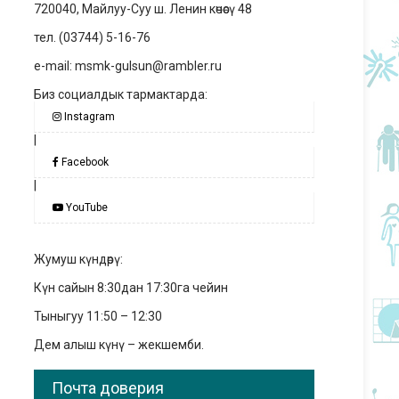
720040, Майлуу-Суу ш. Ленин көчөсү 48
тел. (03744) 5-16-76
e-mail: msmk-gulsun@rambler.ru
Биз социалдык тармактарда:
Instagram
|
Facebook
|
YouTube
Жумуш күндөрү:
Күн сайын 8:30дан 17:30га чейин
Тыныгуу 11:50 – 12:30
Дем алыш күнү – жекшемби.
Почта доверия