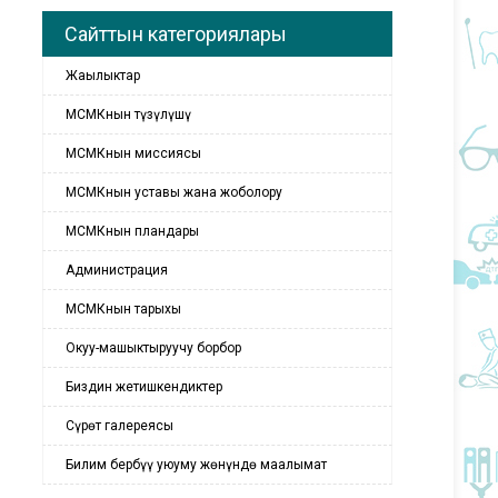
Сайттын категориялары
Жаңылыктар
МСМКнын түзүлүшү
МСМКнын миссиясы
МСМКнын уставы жана жоболору
МСМКнын пландары
Администрация
МСМКнын тарыхы
Окуу-машыктыруучу борбор
Биздин жетишкендиктер
Сүрөт галереясы
Билим бербүү уюуму жөнүндө маалымат