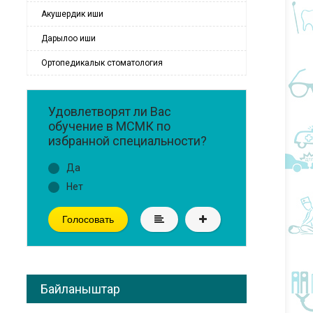
Акушердик иши
Дарылоо иши
Ортопедикалык стоматология
Удовлетворят ли Вас
обучение в МСМК по
избранной специальности?
Да
Нет
Голосовать
Байланыштар