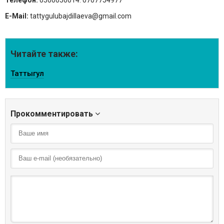
Телефон:
0500050014. 0707754977
E-Mail:
tattygulubajdillaeva@gmail.com
Читайте также:
Таттыгул
Прокомментировать