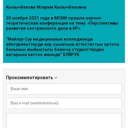
Кылычбекова Мээрим Кылычбековна
30 ноября 2021 года в МСМК прошла научно-
теоретическая конференция на тему: «Перспективы
развития сестринского дела в КР».
“Майлуу-Суу медициналык колледжинде
абитуриенттерди кирүү сынагына аттестаттын орточо
балынын жыйынтыгы боюнча студенттердин
катарына каттоо жөнүндө” БУЙРУК.
Прокомментировать