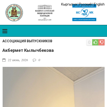
Кыргызча
|
Русский
|
English
АССОЦИАЦИЯ ВЫПУСКНИКОВ
0
Акбермет Кылычбекова
22 июнь, 2026
0