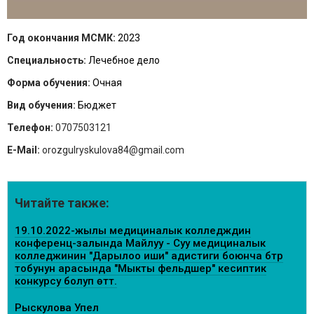
Год окончания МСМК:
2023
Специальность:
Лечебное дело
Форма обучения:
Очная
Вид обучения:
Бюджет
Телефон:
0707503121
E-Mail:
orozgulryskulova84@gmail.com
Читайте также:
19.10.2022-жылы медициналык колледждин
конференц-залында Майлуу - Суу медициналык
колледжинин "Дарылоо иши" адистиги боюнча бүтүрүү
тобунун арасында "Мыкты фельдшер" кесиптик
конкурсу болуп өттү.
Рыскулова Упел