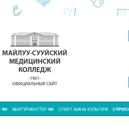
ҮЧҮН
АБИТУРИЕНТТЕР ҮЧҮН
СПОРТ ЖАНА КУЛЬТУРА
БҮТҮРҮҮ