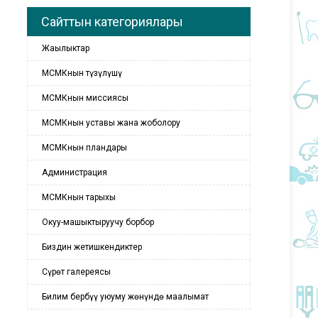
Сайттын категориялары
Жаңылыктар
МСМКнын түзүлүшү
МСМКнын миссиясы
МСМКнын уставы жана жоболору
МСМКнын пландары
Администрация
МСМКнын тарыхы
Окуу-машыктыруучу борбор
Биздин жетишкендиктер
Сүрөт галереясы
Билим бербүү уюуму жөнүндө маалымат