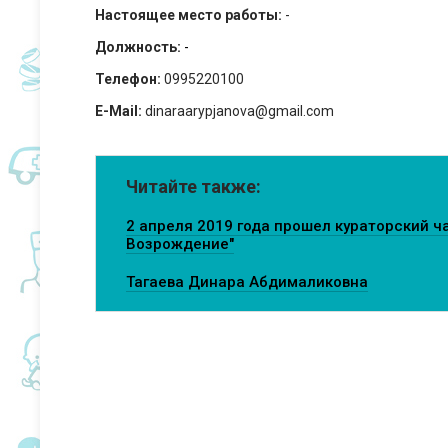
Настоящее место работы:
-
Должность:
-
Телефон:
0995220100
E-Mail:
dinaraarypjanova@gmail.com
Читайте также:
2 апреля 2019 года прошел кураторский час
Возрождение"
Тагаева Динара Абдималиковна