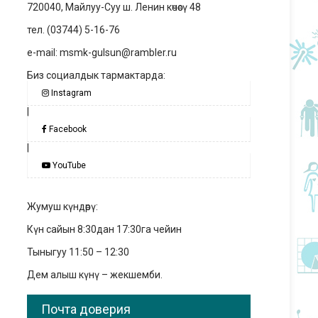
720040, Майлуу-Суу ш. Ленин көчөсү 48
тел. (03744) 5-16-76
e-mail: msmk-gulsun@rambler.ru
Биз социалдык тармактарда:
Instagram
|
Facebook
|
YouTube
Жумуш күндөрү:
Күн сайын 8:30дан 17:30га чейин
Тыныгуу 11:50 – 12:30
Дем алыш күнү – жекшемби.
Почта доверия