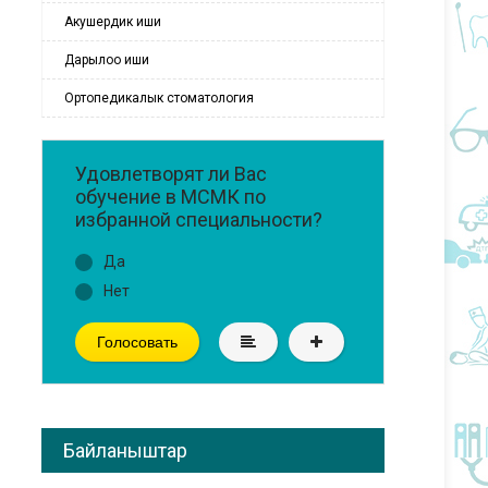
Акушердик иши
Дарылоо иши
Ортопедикалык стоматология
Удовлетворят ли Вас
обучение в МСМК по
избранной специальности?
Да
Нет
Голосовать
Байланыштар