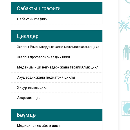
Сабактын графиги
Сабактын графиги
Циклдер
Жалпы Гуманитардык жана математикалык цикл
Жалпы профессионалдык цикл
Медайым иши негиздери жана терапиялык цикл
Акушердик жана педиатрия циклы
Хирургиялык цикл
Аккредитация
Бөлүмдөр
Медициналык айым ииши