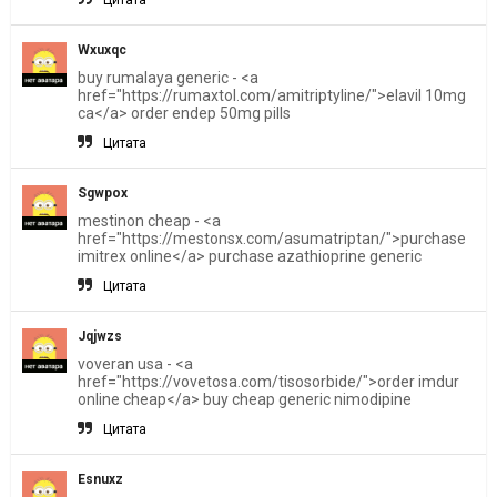
Wxuxqc
buy rumalaya generic - <a
href="https://rumaxtol.com/amitriptyline/">elavil 10mg
ca</a> order endep 50mg pills
Цитата
Sgwpox
mestinon cheap - <a
href="https://mestonsx.com/asumatriptan/">purchase
imitrex online</a> purchase azathioprine generic
Цитата
Jqjwzs
voveran usa - <a
href="https://vovetosa.com/tisosorbide/">order imdur
online cheap</a> buy cheap generic nimodipine
Цитата
Esnuxz