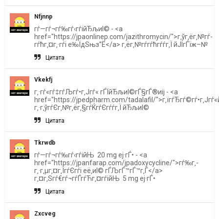
Nfjnnp
гѓ—гѓ¬гѓ‰гѓ‹гѓійЂљиІ© - <a
href="https://jpaonlinep.com/jazithromycin/">г‚ўг‚ёг‚№гѓ­
гѓћг‚¤г‚·гѓі е‰ЇдЅњз”Ё</a> г‚ёг‚№гѓ­гѓћгѓѓг‚Ї йЈІгЃїж–№
Цитата
Vkekfj
г‚·гѓ«гѓ‡гѓЉгѓ•г‚Јгѓ« гЃЇйЂљиІ©гЃ§гЃ®иіј - <a
href="https://jpedpharm.com/tadalafil/">г‚їгѓЂгѓ©гѓ•г‚Ј
г‚·г‚ўгѓЄг‚№г‚ёг‚§гѓЌгѓЄгѓѓг‚Ї йЂљиІ©
Цитата
Tkrwdb
гѓ—гѓ¬гѓ‰гѓ‹гѓійЊ 20 mg еј·гЃ• - <a
href="https://jpanfarap.com/jpadoxycycline/">гѓ‰г‚­
г‚·г‚µг‚¤г‚ЇгѓЄгѓі её‚иІ© гЃЉгЃ™гЃ™г‚Ѓ</a>
г‚¤г‚Ѕгѓ€гѓ¬гѓЃгѓЋг‚¤гѓійЊ 5 mg еј·гЃ•
Цитата
Zxcveg