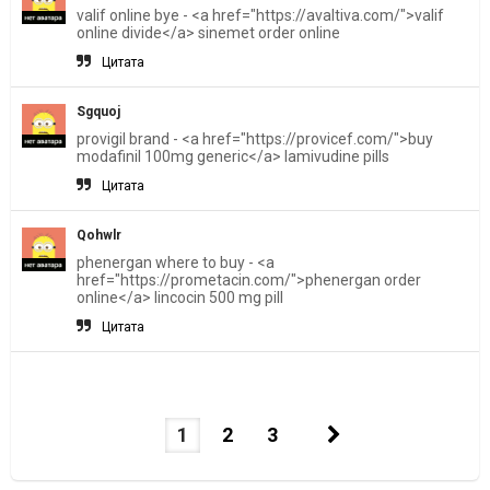
valif online bye - <a href="https://avaltiva.com/">valif
online divide</a> sinemet order online
Цитата
Sgquoj
provigil brand - <a href="https://provicef.com/">buy
modafinil 100mg generic</a> lamivudine pills
Цитата
Qohwlr
phenergan where to buy - <a
href="https://prometacin.com/">phenergan order
online</a> lincocin 500 mg pill
Цитата
1
2
3