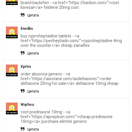
brand baclofen - <a href="https://baclion.com/">cost
lioresal</a> feldene 20mg cost
Цитата
Envdbs
buy cyproheptadine tablets - <a
href="https://periheptadn.com/">cyproheptadine 4mg
over the counter</a> cheap zanaflex
Цитата
Xprtrx
order absorica generic - <a
href="https://aisotane.com/asdeltasone/">order
deltasone 20mg for sale</a> deltasone 10mg cheap
Цитата
Wqrhou
cost prednisone 10mg - <a
href="https://apreplson.com/">cheap prednisone
10mg</a> purchase elimite generic
Цитата