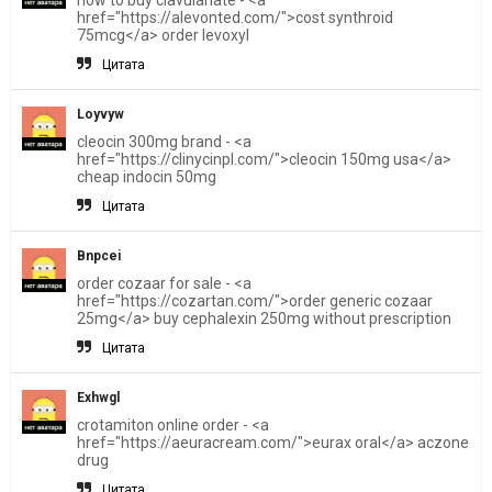
href="https://alevonted.com/">cost synthroid
75mcg</a> order levoxyl
Цитата
Loyvyw
cleocin 300mg brand - <a
href="https://clinycinpl.com/">cleocin 150mg usa</a>
cheap indocin 50mg
Цитата
Bnpcei
order cozaar for sale - <a
href="https://cozartan.com/">order generic cozaar
25mg</a> buy cephalexin 250mg without prescription
Цитата
Exhwgl
crotamiton online order - <a
href="https://aeuracream.com/">eurax oral</a> aczone
drug
Цитата