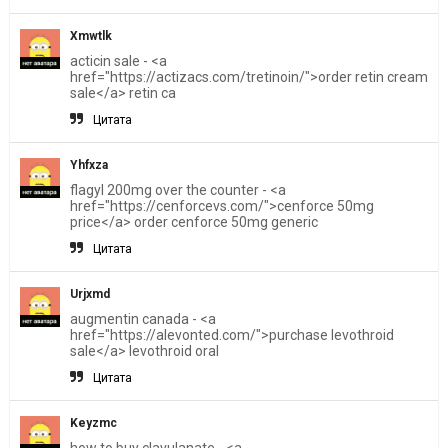
Xmwtlk
acticin sale - <a
href="https://actizacs.com/tretinoin/">order retin cream
sale</a> retin ca
Цитата
Yhfxza
flagyl 200mg over the counter - <a
href="https://cenforcevs.com/">cenforce 50mg
price</a> order cenforce 50mg generic
Цитата
Urjxmd
augmentin canada - <a
href="https://alevonted.com/">purchase levothroid
sale</a> levothroid oral
Цитата
Keyzmc
how to buy clavulanate - <a