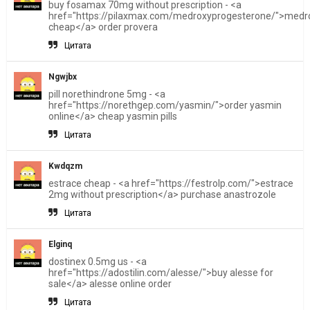
buy fosamax 70mg without prescription - <a
href="https://pilaxmax.com/medroxyprogesterone/">medr
cheap</a> order provera
Цитата
Ngwjbx
pill norethindrone 5mg - <a
href="https://norethgep.com/yasmin/">order yasmin
online</a> cheap yasmin pills
Цитата
Kwdqzm
estrace cheap - <a href="https://festrolp.com/">estrace
2mg without prescription</a> purchase anastrozole
Цитата
Elginq
dostinex 0.5mg us - <a
href="https://adostilin.com/alesse/">buy alesse for
sale</a> alesse online order
Цитата