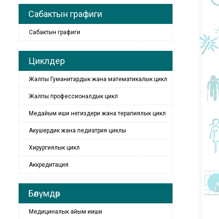
Сабактын графиги
Сабактын графиги
Циклдер
Жалпы Гуманитардык жана математикалык цикл
Жалпы профессионалдык цикл
Медайым иши негиздери жана терапиялык цикл
Акушердик жана педиатрия циклы
Хирургиялык цикл
Аккредитация
Бөлүмдөр
Медициналык айым ииши