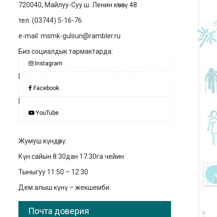
720040, Майлуу-Суу ш. Ленин көчөсү 48
тел. (03744) 5-16-76
e-mail: msmk-gulsun@rambler.ru
Биз социалдык тармактарда:
Instagram
|
Facebook
|
YouTube
Жумуш күндөрү:
Күн сайын 8:30дан 17:30га чейин
Тыныгуу 11:50 – 12:30
Дем алыш күнү – жекшемби.
Почта доверия