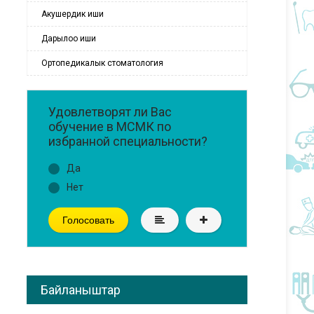
Акушердик иши
Дарылоо иши
Ортопедикалык стоматология
Удовлетворят ли Вас
обучение в МСМК по
избранной специальности?
Да
Нет
Голосовать
Байланыштар