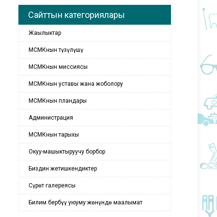
Сайттын категориялары
Жаңылыктар
МСМКнын түзүлүшү
МСМКнын миссиясы
МСМКнын уставы жана жоболору
МСМКнын пландары
Администрация
МСМКнын тарыхы
Окуу-машыктыруучу борбор
Биздин жетишкендиктер
Сүрөт галереясы
Билим бербүү уюуму жөнүндө маалымат