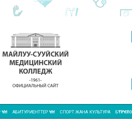
ҮЧҮН
АБИТУРИЕНТТЕР ҮЧҮН
СПОРТ ЖАНА КУЛЬТУРА
БҮТҮРҮҮ