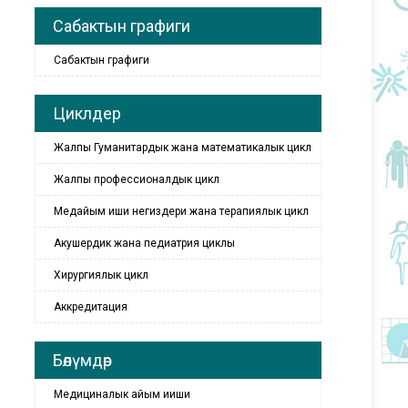
Сабактын графиги
Сабактын графиги
Циклдер
Жалпы Гуманитардык жана математикалык цикл
Жалпы профессионалдык цикл
Медайым иши негиздери жана терапиялык цикл
Акушердик жана педиатрия циклы
Хирургиялык цикл
Аккредитация
Бөлүмдөр
Медициналык айым ииши