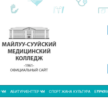
ҮЧҮН
АБИТУРИЕНТТЕР ҮЧҮН
СПОРТ ЖАНА КУЛЬТУРА
БҮТҮРҮҮ