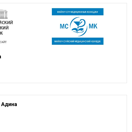
а
 Адина