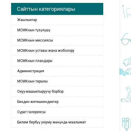
Сайттын категориялары
Жаңылыктар
МСМКнын түзүлүшү
МСМКнын миссиясы
МСМКнын уставы жана жоболору
МСМКнын пландары
Администрация
МСМКнын тарыхы
Окуу-машыктыруучу борбор
Биздин жетишкендиктер
Сүрөт галереясы
Билим бербүү уюуму жөнүндө маалымат