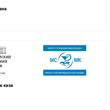
вна
к кизи