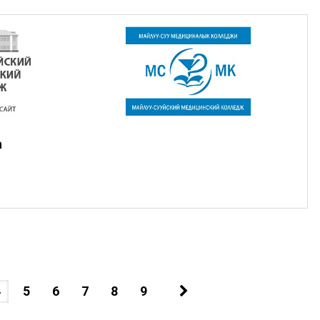
а
4
5
6
7
8
9