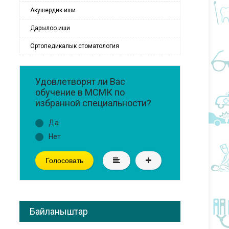
Акушердик иши
Дарылоо иши
Ортопедикалык стоматология
Удовлетворят ли Вас
обучение в МСМК по
избранной специальности?
Да
Нет
Голосовать
Байланыштар