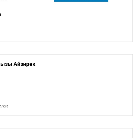
а
кызы Айзирек
2023