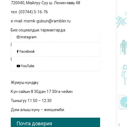
720040, Майлуу-Суу ш. Ленин көчөсү 48
тел. (03744) 5-16-76
e-mail: msmk-gulsun@rambler.ru
Биз социалдык тармактарда:
Instagram
|
Facebook
|
YouTube
Жумуш күндөрү:
Күн сайын 8:30дан 17:30га чейин
Тыныгуу 11:50 – 12:30
Дем алыш күнү – жекшемби.
Почта доверия