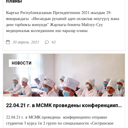
планы
Кыргыз Республикасынын Президентинин 2021-жылдын 29-
январындагы «Инсандын руханий адеп-ахлактык өнүгүүсү жана
дене тарбиясы жөнүндө” Жарлыгы боюнча Майлуу-Суу
медициналык колледжинин иш-чаралар планы
30 апрель, 2021
62
НОВОСТИ
22.04.21 г. в МСМК проведены конференциипо отправке студентов 3 курса 1и 2 групп по специальности «Сестринское дело» на предквалификационную практику.
22.04.21 г. в МСМК проведены конференциипо отправке
студентов 3 курса 1и 2 групп по специальности «Сестринское