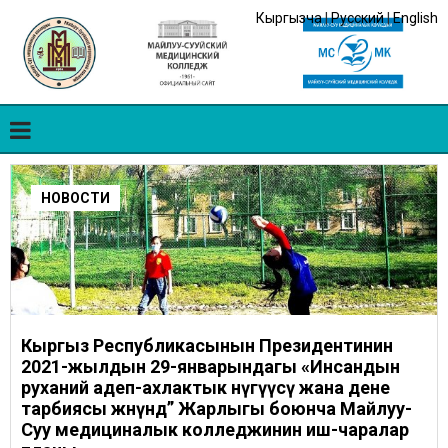
Кыргызча
|
Русский
|
English
НОВОСТИ
Кыргыз Республикасынын Президентинин
2021-жылдын 29-январындагы «Инсандын
руханий адеп-ахлактык өнүгүүсү жана дене
тарбиясы жөнүндө” Жарлыгы боюнча Майлуу-
Суу медициналык колледжинин иш-чаралар