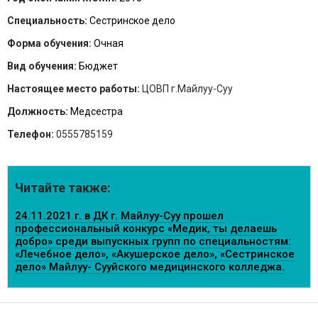
Специальность:
Сестринское дело
Форма обучения:
Очная
Вид обучения:
Бюджет
Настоящее место работы:
ЦОВП г.Майлуу-Суу
Должность:
Медсестра
Телефон:
0555785159
Читайте также:
24.11.2021 г. в ДК г. Майлуу-Суу прошел
профессиональный конкурс «Медик, ты делаешь
добро» среди выпускных групп по специальностям:
«Лечебное дело», «Акушерское дело», «Сестринское
дело» Майлуу- Сууйского медицинского колледжа.